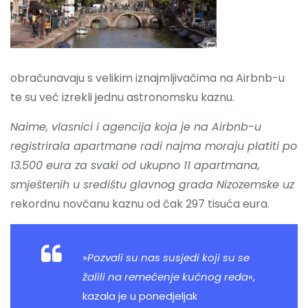
obračunavaju s velikim iznajmljivačima na Airbnb-u
te su već izrekli jednu astronomsku kaznu.
Naime, vlasnici i agencija koja je na Airbnb-u
registrirala apartmane radi najma moraju platiti po
13.500 eura za svaki od ukupno 11 apartmana,
smještenih u središtu glavnog grada Nizozemske uz
rekordnu novčanu kaznu od čak 297 tisuća eura.
»
Pozvali su nas susjedi koji su se
žalili na remećenje kućnog reda
«,
kazala je u ponedjeljak