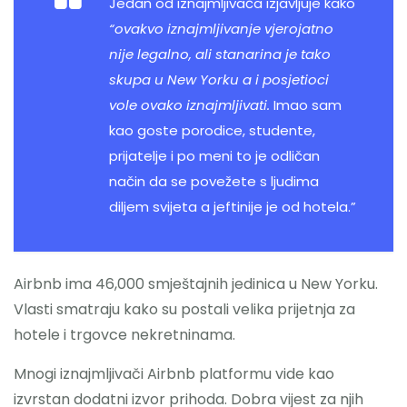
Jedan od iznajmljivača izjavljuje kako
“ovakvo iznajmljivanje vjerojatno
nije legalno, ali stanarina je tako
skupa u New Yorku a i posjetioci
vole ovako iznajmljivati.
Imao sam
kao goste porodice, studente,
prijatelje i po meni to je odličan
način da se povežete s ljudima
diljem svijeta a jeftinije je od hotela.”
Airbnb ima 46,000 smještajnih jedinica u New Yorku.
Vlasti smatraju kako su postali velika prijetnja za
hotele i trgovce nekretninama.
Mnogi iznajmljivači Airbnb platformu vide kao
izvrstan dodatni izvor prihoda. Dobra vijest za njih