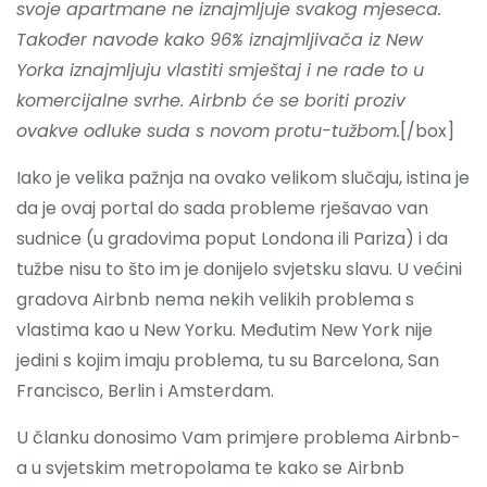
svoje apartmane ne iznajmljuje svakog mjeseca.
Također navode kako 96% iznajmljivača iz New
Nazovite
Yorka iznajmljuju vlastiti smještaj i ne rade to u
komercijalne svrhe. Airbnb će se boriti proziv
ovakve odluke suda s novom protu-tužbom.
[/box]
Iako je velika pažnja na ovako velikom slučaju, istina je
da je ovaj portal do sada probleme rješavao van
sudnice (u gradovima poput Londona ili Pariza) i da
tužbe nisu to što im je donijelo svjetsku slavu. U većini
gradova Airbnb nema nekih velikih problema s
vlastima kao u New Yorku. Međutim New York nije
jedini s kojim imaju problema, tu su Barcelona, San
Francisco, Berlin i Amsterdam.
U članku donosimo Vam primjere problema Airbnb-
a u svjetskim metropolama te kako se Airbnb