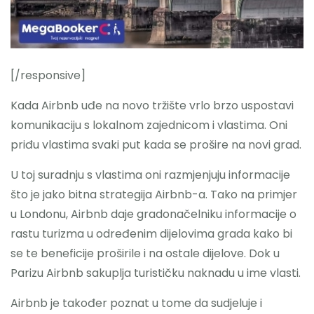
[/responsive]
Kada Airbnb uđe na novo tržište vrlo brzo uspostavi
komunikaciju s lokalnom zajednicom i vlastima. Oni
priđu vlastima svaki put kada se prošire na novi grad.
U toj suradnju s vlastima oni razmjenjuju informacije
što je jako bitna strategija Airbnb-a. Tako na primjer
u Londonu, Airbnb daje gradonačelniku informacije o
rastu turizma u određenim dijelovima grada kako bi
se te beneficije proširile i na ostale dijelove. Dok u
Parizu Airbnb sakuplja turističku naknadu u ime vlasti.
Airbnb je također poznat u tome da sudjeluje i