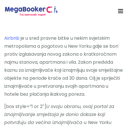
Hotelski Ekosistem
Airbnb
je u sred pravne bitke u nekim svjetskim
Rješenja
metropolama a pogotovo u New Yorku gdje se bori
protiv izglasavanja novog zakona o kratkoročnom
Tehnologija Za
najmu stanova, apartmana i vila. Zakon predviđa
Cijene
kaznu za iznajmljivače koji iznajmljuju svoje smještajne
objekte na periode kraće od 30 dana. Cilj je spriječiti
Akademija
iznajmljivače u pretvaranju svojih apartmana u
hotele bez plaćanja ikakvog poreza.
O nama
[box style=”1 or 2″]
U svoju obranu, ovaj portal za
Hotel Audit
iznajmljivanje smještaja je donio dokaze koji
potvrđuju da većina iznajmljivača u New Yorku
Započni Danas