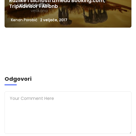
Razlike i sličnosti između Booking.com,
TripAdvisor i Airbnb
Kenan Porobić
2 veljače, 2017
Odgovori