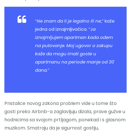
“
Ne znam da li je legalno ili ne
,” kaže
jedna od iznajmljivačica. “J
a
iznajmljujem apartman kada odem
na putovanje. Moj ugovor o zakupu
kaže da mogu imati goste u
apartmanu na periode manje od 30
dana.
”
Pristalice novog zakona problem vide u tome što
gosti preko Airbnb-a zaglavljuju dizala, prave gužve u
hodnicima sa svojom prtljagom, ponekad i s glasnom
muzikom. Smatraju da je sigurnost gostiju,