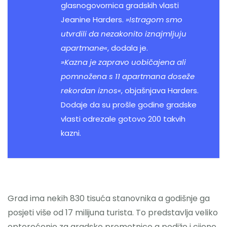
glasnogovornica gradskih vlasti
Jeanine Harders.
»Istragom smo
utvrdili da nezakonito iznajmljuju
apartmane«
, dodala je.
»Kazna je zapravo uobičajena ali
pomnožena s 11 apartmana doseže
rekordan iznos«
, objašnjava Harders.
Dodaje da su prošle godine gradske
vlasti odrezale gotovo 200 takvih
kazni.
Grad ima nekih 830 tisuća stanovnika a godišnje ga
posjeti više od 17 milijuna turista. To predstavlja veliko
opterećenje za gradske prometnice a podiže i cijene