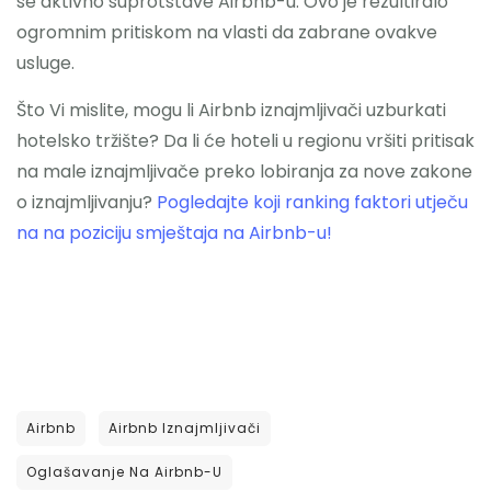
se aktivno suprotstave Airbnb-u. Ovo je rezultiralo
ogromnim pritiskom na vlasti da zabrane ovakve
usluge.
Što Vi mislite, mogu li Airbnb iznajmljivači uzburkati
hotelsko tržište? Da li će hoteli u regionu vršiti pritisak
na male iznajmljivače preko lobiranja za nove zakone
o iznajmljivanju?
Pogledajte koji ranking faktori utječu
na na poziciju smještaja na Airbnb-u!
Airbnb
Airbnb Iznajmljivači
Oglašavanje Na Airbnb-U