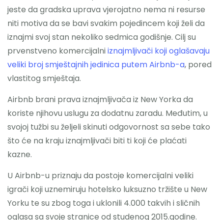
jeste da gradska uprava vjerojatno nema ni resurse
niti motiva da se bavi svakim pojedincem koji želi da
iznajmi svoj stan nekoliko sedmica godišnje. Cilj su
prvenstveno komercijalni
iznajmljivači koji oglašavaju
veliki broj smještajnih jedinica putem Airbnb-a
, pored
vlastitog smještaja.
Airbnb brani prava iznajmljivača iz New Yorka da
koriste njihovu uslugu za dodatnu zaradu. Međutim, u
svojoj tužbi su željeli skinuti odgovornost sa sebe tako
što će na kraju iznajmljivači biti ti koji će plaćati
kazne.
U Airbnb-u priznaju da postoje komercijalni veliki
igrači koji uznemiruju hotelsko luksuzno tržište u New
Yorku te su zbog toga i uklonili 4.000 takvih i sličnih
oglasa sa svoje stranice od studenog 2015.godine.