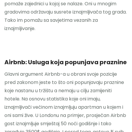
pomaže zajednici u kojoj se nalaze. Oni u mnogim
gradovima održavaju susrete iznajmljivača tog grada.
Tako im pomažu sa savjetima vezanih za
iznajmljivanje.
Airbnb: Usluga koja popunjava praznine
Glavni argument Airbnb-a u obrani svoje pozicije
pred zakonom jeste to što oni popunjavaju praznine
koje nastanu u tržištu a nemaju u cilju zamijeniti
hotele. Na osnovu statistika koje oni imaju,
iznajmljivači većinom iznajmljuju apartman u kojem i
oni sami žive. U Londonu na primjer, prosječan Airbnb
gost iznajmljuje smještaj 50 noći godišnje i tako
zarađuje 3500$ godišnje. I pored toga, gotovo ¾ svih