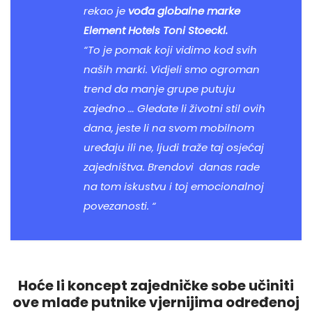
rekao je
vođa globalne marke
Element Hotels Toni Stoeckl.
“To je pomak koji vidimo kod svih
naših marki. Vidjeli smo ogroman
trend da manje grupe putuju
zajedno … Gledate li životni stil ovih
dana, jeste li na svom mobilnom
uređaju ili ne, ljudi traže taj osjećaj
zajedništva. Brendovi danas rade
na tom iskustvu i toj emocionalnoj
povezanosti. “
Hoće li koncept zajedničke sobe učiniti
ove mlađe putnike vjernijima određenoj