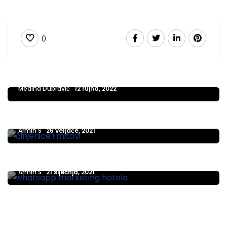
0
SAVJETI ZA HOTELIJERE, IZNAJMLJIVAČE I PROPERTY MANAGERE
8 načina na koje mobilna tehnologija
pojednostavljuje poslovanje vašeg hotela
DIREKTNO JE NAJBOLJE - KAKO OSTVARITI ŠTO VIŠE DIREKTNIH REZERVACIJA
Mediha Dubravić
12 rujna, 2022
9 najvećih mitova i činjenica o posjedovanju
hotelske web stranice
MARKETING
Armin S
26 veljače, 2021
WhatsApp marketing hotela : 6 koraka da to
napravite na pravi način
Armin S
21 siječnja, 2021