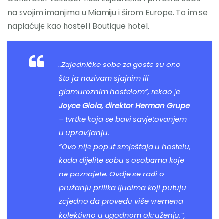
na svojim imanjima u Miamiju i širom Europe. To im se
naplaćuje kao hostel i Boutique hotel.
„Zajedničke sobe za goste su ono
što ja nazivam sjajnim ili
glamuroznim hostelom“, rekao je
Joyce Gioia, direktor Herman Grupe
– tvrtke koja se bavi savjetovanjem
u upravljanju.
“Ovo nije poput smještaja u hostelu,
kada dijelite sobu s osobama koje
ne poznajete. Ovdje se radi o
pružanju prilika ljudima koji putuju
zajedno da provedu više vremena
kolektivno u ugodnom okruženju.”,