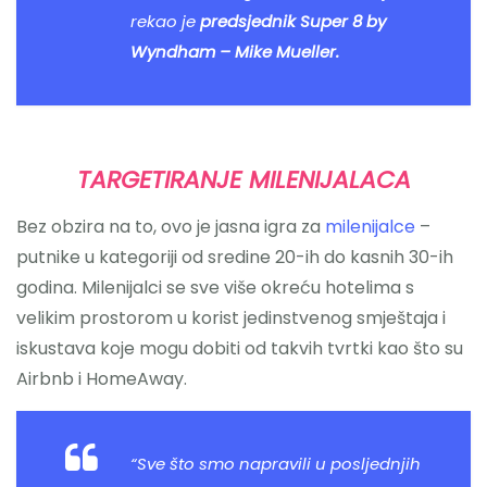
rekao je
predsjednik Super 8 by
Wyndham – Mike Mueller.
TARGETIRANJE MILENIJALACA
Bez obzira na to, ovo je jasna igra za
milenijalce
–
putnike u kategoriji od sredine 20-ih do kasnih 30-ih
godina. Milenijalci se sve više okreću hotelima s
velikim prostorom u korist jedinstvenog smještaja i
iskustava koje mogu dobiti od takvih tvrtki kao što su
Airbnb i HomeAway.
“Sve što smo napravili u posljednjih