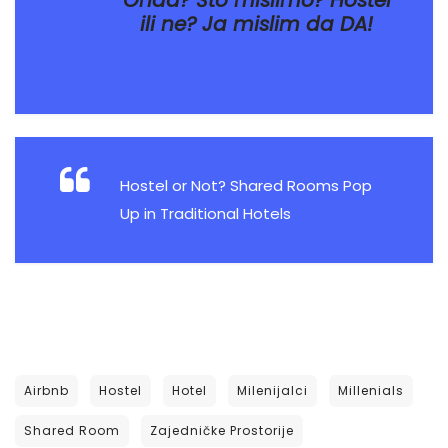
Onda? Što mislimo? Hostel
ili ne? Ja mislim da DA!
Hostel or Not? Shared Rooms Pop
Up in Traditional Hotels
Airbnb
Hostel
Hotel
Milenijalci
Millenials
Shared Room
Zajedničke Prostorije