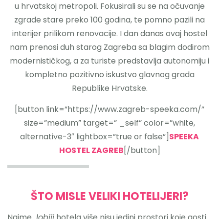
u hrvatskoj metropoli. Fokusirali su se na očuvanje
zgrade stare preko 100 godina, te pomno pazili na
interijer prilikom renovacije. I dan danas ovaj hostel
nam prenosi duh starog Zagreba sa blagim dodirom
modernističkog, a za turiste predstavlja autonomiju i
kompletno pozitivno iskustvo glavnog grada
Republike Hrvatske.
[button link=”https://www.zagreb-speeka.com/”
size=”medium” target=” _self” color=”white,
alternative-3″ lightbox=”true or false”]
SPEEKA
HOSTEL ZAGREB
[/button]
ŠTO MISLE VELIKI HOTELIJERI?
Naime
lobiji
hotela više nisu jedini prostori koje gosti