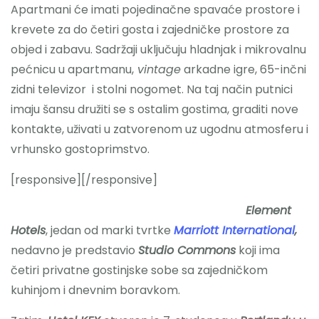
Apartmani će imati pojedinačne spavaće prostore i
krevete za do četiri gosta i zajedničke prostore za
objed i zabavu. Sadržaji uključuju hladnjak i mikrovalnu
pećnicu u apartmanu,
vintage
arkadne igre, 65-inčni
zidni televizor i stolni nogomet. Na taj način putnici
imaju šansu družiti se s ostalim gostima, graditi nove
kontakte, uživati u zatvorenom uz ugodnu atmosferu i
vrhunsko gostoprimstvo.
[responsive]
[/responsive]
Element
Hotels
, jedan od marki tvrtke
Marriott International
,
nedavno je predstavio
Studio Commons
koji ima
četiri privatne gostinjske sobe sa zajedničkom
kuhinjom i dnevnim boravkom.