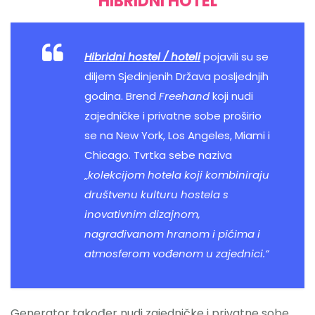
HIBRIDNI HOTEL
Hibridni hostel / hoteli
pojavili su se
diljem Sjedinjenih Država posljednjih
godina. Brend
Freehand
koji nudi
zajedničke i privatne sobe proširio
se na New York, Los Angeles, Miami i
Chicago. Tvrtka sebe naziva
„
kolekcijom hotela koji kombiniraju
društvenu kulturu hostela s
inovativnim dizajnom,
nagrađivanom hranom i pićima i
atmosferom vođenom u zajednici.“
Generator također nudi zajedničke i privatne sobe