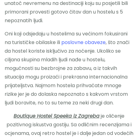
unatoč nevremenu na destinaciji koju su posjetili bili
primorani provesti gotovo čitav dan u hostelu s 5
nepoznatih ljudi.
Oni koji odsjedaju u hostelima su većinom fokusirani
na turističke obilaske ili
poslovne obaveze
, što znači
da hostel koriste isključivo za noćenje. Ukoliko se
ciljana skupina mladih ljudi nađe u hostelu,
mogućnosti su bezbrojne za zabavu, a iz takvih
situacija mogu proizaći i prekrasna internacionalna
prijateljstva. Najmom hostela prihvaćate mnoge
rizike jer je do dolaska nepoznato s kakvom vrstom
ljudi boravite, no to su teme za neki drugi dan.
Boutique Hostel Speeka iz Zagreba
je oličenje
pozitivnog iskustva gostiju. Sa odličnim recenzijama i
ocjenama, ovaj retro hostel je i dalje jedan od vodećih