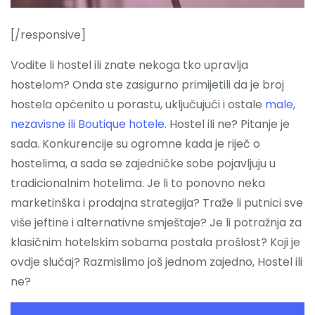
Nazovite
[/responsive]
Vodite li hostel ili znate nekoga tko upravlja
hostelom? Onda ste zasigurno primijetili da je broj
hostela općenito u porastu, uključujući i ostale
male,
nezavisne ili Boutique hotele.
Hostel ili ne? Pitanje je
sada. Konkurencije su ogromne kada je riječ o
hostelima, a sada se zajedničke sobe pojavljuju u
tradicionalnim hotelima. Je li to ponovno neka
marketinška i prodajna strategija? Traže li putnici sve
više jeftine i alternativne smještaje? Je li potražnja za
klasičnim hotelskim sobama postala prošlost? Koji je
ovdje slučaj? Razmislimo još jednom zajedno, Hostel ili
ne?