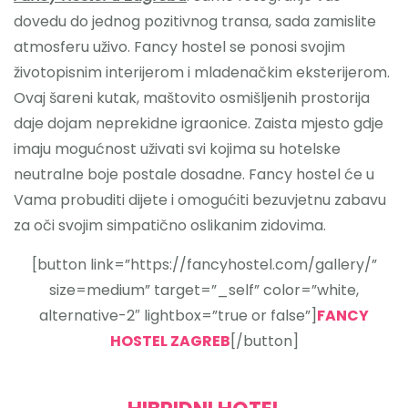
dovedu do jednog pozitivnog transa, sada zamislite
atmosferu uživo. Fancy hostel se ponosi svojim
životopisnim interijerom i mladenačkim eksterijerom.
Ovaj šareni kutak, maštovito osmišljenih prostorija
daje dojam neprekidne igraonice. Zaista mjesto gdje
imaju mogućnost uživati svi kojima su hotelske
neutralne boje postale dosadne. Fancy hostel će u
Vama probuditi dijete i omogućiti bezuvjetnu zabavu
za oči svojim simpatično oslikanim zidovima.
[button link=”https://fancyhostel.com/gallery/”
size=medium” target=”_self” color=”white,
alternative-2″ lightbox=”true or false”]
FANCY
HOSTEL ZAGREB
[/button]