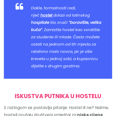
Dakle, formalnosti radi,
riječ
hostel
dolazi
od latinskog
hospitale
što znači
“boravište, velika
kuća”
. Zamislite hostel kao svratište
za studente ili mlade. Često možete
ostati na jednom od tih mjesta za
relativno malo novca, jer je više
kreveta u jednoj sobi, a kupaonicu
dijelite s drugim gostima.
ISKUSTVA PUTNIKA U HOSTELU
S razlogom se postavlja pitanje: Hostel ili ne? Naime,
hosteli pružaju društveni smještaj za
niske cijene