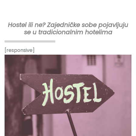
Hostel ili ne? Zajedničke sobe pojavljuju
Hotelski Ekosistem
se u tradicionalnim hotelima
Rješenja
[responsive]
Tehnologija Za
Cijene
Akademija
O nama
Hotel Audit
Započni Danas