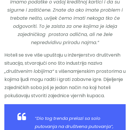
imamo podatke o vašoj kreditnoj kartici i da su
sigurne i zaštićene. Znate da ako imate problem i
trebate nešto, uvijek ćemo imati nekoga tko će
odgovoriti. To je zaista za one kojima je ideja
zajedničkog prostora odlična, ali ne žele
nepredvidivu prirodu najma.”
Hoteli se sve više upuštaju u inženjerstvo društvenih
situacija, stvarajući ono što industrija naziva
„društvenim lobijima“
s višenamjenskim prostorima u
kojima ljudi mogu raditi i igrati zabavne igre. Dijeljenje
zajedničkih soba još je jedan način na koji hoteli
pokušavaju stvoriti zajednice vjernih kupaca.
“Dio tog trenda prelazi sa solo
putovanja na društvena putovanja”,