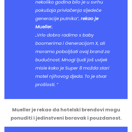
nekoliko godina bilo je u svrhu
pokušaja privlačenja
sljedeće
generacije putnika
“,
rekao je
Mueller.
„Vrlo dobro radimo s baby
boomerima i Generacijom X, ali
moramo poboljšati ovaj brand za
budućnost. Mnogi ljudi još uvijek
misle kako je Super 8 možda stari
motel njihovog djeda. To je stvar
prošlosti. “
Mueller je rekao da hotelski brendovi mogu
ponuditi i jedinstveni boravak i pouzdanost.