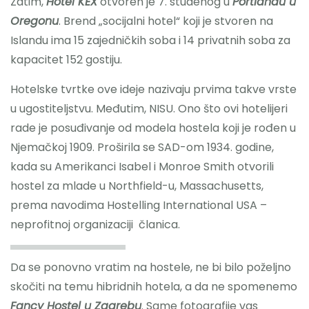
Zatim,
Hotel KEX
otvoren je 7. studenog u
Portlandu u
Oregonu
. Brend „socijalni hotel“ koji je stvoren na
Islandu ima 15 zajedničkih soba i 14 privatnih soba za
kapacitet 152 gostiju.
Hotelske tvrtke ove ideje nazivaju prvima takve vrste
u ugostiteljstvu. Međutim, NISU. Ono što ovi hotelijeri
rade je posuđivanje od modela hostela koji je rođen u
Njemačkoj 1909. Proširila se SAD-om 1934. godine,
kada su Amerikanci Isabel i Monroe Smith otvorili
hostel za mlade u Northfield-u, Massachusetts,
prema navodima Hostelling International USA –
neprofitnoj organizaciji članica.
Da se ponovno vratim na hostele, ne bi bilo poželjno
skočiti na temu hibridnih hotela, a da ne spomenemo
Fancy Hostel u Zagrebu
. Same fotografije vas