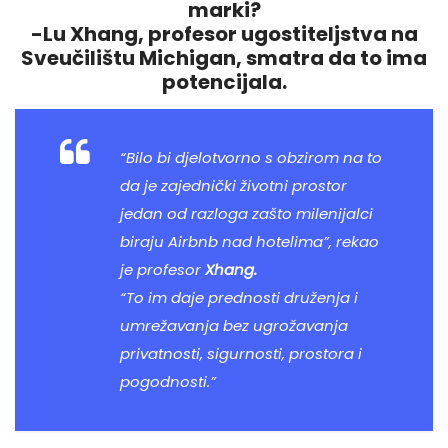
marki?
-Lu Xhang, profesor ugostiteljstva na
Sveučilištu Michigan, smatra da to ima
potencijala.
“Bilo bi djelotvorno s obzirom na to
da je zajednički životni prostor
jedan od razloga zašto
milenijalci
biraju Airbnb nad hotelima”, rekao
je profesor
Xhang.
“To im daje prednosti druženja i
umrežavanja bez ugrožavanja
privatnosti, sigurnosti, prostora i
pogodnosti.”