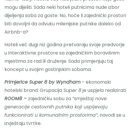
mogu dijeliti. Sada neki hoteli putnicima nude izbor
dijeljenja soba za goste. No, hoće li zajednički prostori
biti dovoljni da odvuku milenijske putnike daleko od
Airbnb-a?
Hoteli već dugi niz godina pretvaraju svoje predvorje
u interaktivne prostore sa zajedničkim boravišnim
mjestima za rad ili druženje. Sada primjenjuju taj
koncept u svojim gostinjskim sobama.
Primjerice Super 8 by Wyndham
– ekonomski
hotelski brand. Grupacija
Super 8
je uspjela realizirati
ROOM8 –
zajedničku sobu za
“smještaj nove
generacije cestovnih putnika koji uspijevaju
funkcionirati u komunalnim prostorima”
, navodi se u
izvještaju tvrtke.