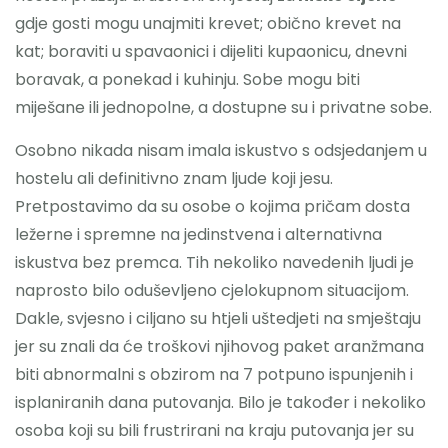
gdje gosti mogu unajmiti krevet; obično krevet na
kat; boraviti u spavaonici i dijeliti kupaonicu, dnevni
boravak, a ponekad i kuhinju. Sobe mogu biti
miješane ili jednopolne, a dostupne su i privatne sobe.
Osobno nikada nisam imala iskustvo s odsjedanjem u
hostelu ali definitivno znam ljude koji jesu.
Pretpostavimo da su osobe o kojima pričam dosta
ležerne i spremne na jedinstvena i alternativna
iskustva bez premca. Tih nekoliko navedenih ljudi je
naprosto bilo oduševljeno cjelokupnom situacijom.
Dakle, svjesno i ciljano su htjeli uštedjeti na smještaju
jer su znali da će troškovi njihovog paket aranžmana
biti abnormalni s obzirom na 7 potpuno ispunjenih i
isplaniranih dana putovanja. Bilo je također i nekoliko
osoba koji su bili frustrirani na kraju putovanja jer su