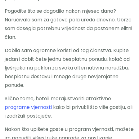
Pogodite što se dogodilo nakon mjesec dana?
Naručivala sam za gotovo pola ureda dnevno. Ubrzo
sam dosegla potrebnu vrijednost da postanem elitni
član.
Dobila sam ogromne koristi od tog članstva. Kupite
jedan i dobit ćete jednu besplatnu ponudu, kolač od
lješnjaka na poklon za svaku alternativnu narudžbu,
besplatnu dostavu i mnoge druge nevjerojatne
ponude.
Slično tome, hoteli morajustvoriti atraktivne
programe vjernosti
kako bi privukli što više gostiju, ali
i zadržali postojeće.
Nakon što upišete goste u program vjernosti, možete
im ponuditi višestruke nagrade za postizanje