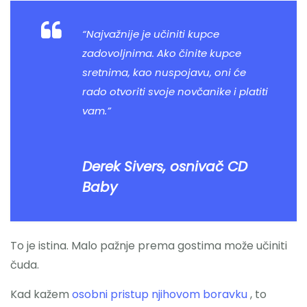
“Najvažnije je učiniti kupce
zadovoljnima. Ako činite kupce
sretnima, kao nuspojavu, oni će
rado otvoriti svoje novčanike i platiti
vam.”
Derek Sivers, osnivač CD
Baby
To je istina. Malo pažnje prema gostima može učiniti
čuda.
Kad kažem
osobni pristup njihovom boravku
, to