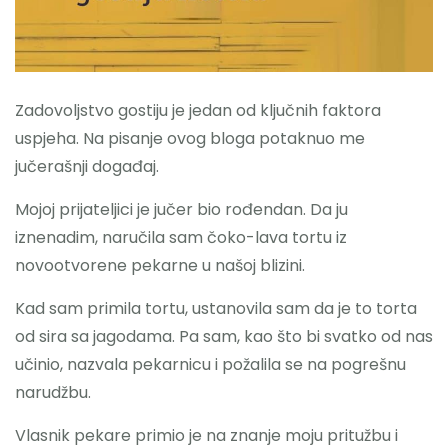
Nazovite
Zadovoljstvo gostiju je jedan od ključnih faktora
uspjeha. Na pisanje ovog bloga potaknuo me
jučerašnji događaj.
Mojoj prijateljici je jučer bio rođendan. Da ju
iznenadim, naručila sam čoko-lava tortu iz
novootvorene pekarne u našoj blizini.
Kad sam primila tortu, ustanovila sam da je to torta
od sira sa jagodama. Pa sam, kao što bi svatko od nas
učinio, nazvala pekarnicu i požalila se na pogrešnu
narudžbu.
Vlasnik pekare primio je na znanje moju pritužbu i