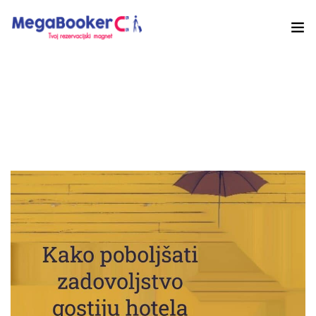
Hotelski Ekosistem
Rješenja
Tehnologija Za
Cijene
Akademija
O nama
Hotel Audit
Započni Danas