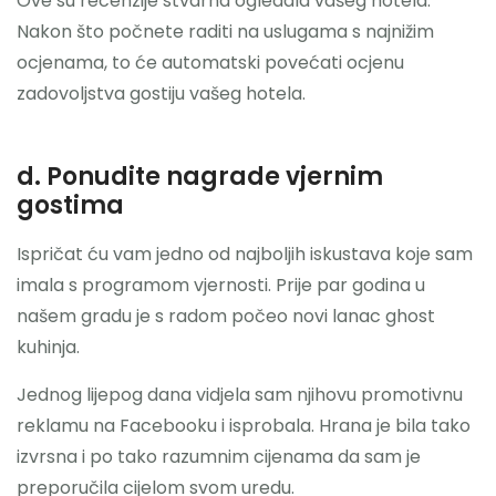
Ove su recenzije stvarna ogledala vašeg hotela.
Nakon što počnete raditi na uslugama s najnižim
ocjenama, to će automatski povećati ocjenu
zadovoljstva gostiju vašeg hotela.
d. Ponudite nagrade vjernim
gostima
Ispričat ću vam jedno od najboljih iskustava koje sam
imala s programom vjernosti. Prije par godina u
našem gradu je s radom počeo novi lanac ghost
kuhinja.
Jednog lijepog dana vidjela sam njihovu promotivnu
reklamu na Facebooku i isprobala. Hrana je bila tako
izvrsna i po tako razumnim cijenama da sam je
preporučila cijelom svom uredu.