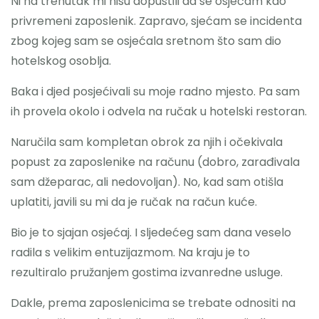
Ni na trenutak mi nisu dopustili da se osjećam kao
privremeni zaposlenik. Zapravo, sjećam se incidenta
zbog kojeg sam se osjećala sretnom što sam dio
hotelskog osoblja.
Baka i djed posjećivali su moje radno mjesto. Pa sam
ih provela okolo i odvela na ručak u hotelski restoran.
Naručila sam kompletan obrok za njih i očekivala
popust za zaposlenike na računu (dobro, zarađivala
sam džeparac, ali nedovoljan). No, kad sam otišla
uplatiti, javili su mi da je ručak na račun kuće.
Bio je to sjajan osjećaj. I sljedećeg sam dana veselo
radila s velikim entuzijazmom. Na kraju je to
rezultiralo pružanjem gostima izvanredne usluge.
Dakle, prema zaposlenicima se trebate odnositi na