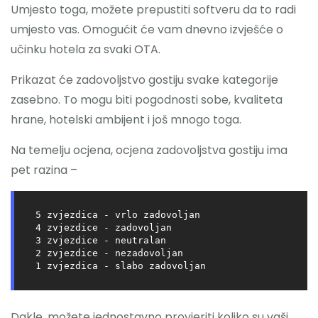
Umjesto toga, možete prepustiti softveru da to radi
umjesto vas. Omogućit će vam dnevno izvješće o
učinku hotela za svaki OTA.
Prikazat će zadovoljstvo gostiju svake kategorije
zasebno. To mogu biti pogodnosti sobe, kvaliteta
hrane, hotelski ambijent i još mnogo toga.
Na temelju ocjena, ocjena zadovoljstva gostiju ima
pet razina –
5 zvjezdica - vrlo zadovoljan

4 zvjezdice - zadovoljan

3 zvjezdice - neutralan

2 zvjezdice - nezadovoljan

1 zvjezdica - slabo zadovoljan
Dakle, možete jednostavno provjeriti koliko su vaši