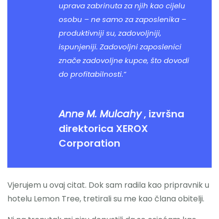
uprava zabrinuta za njih kao cijelu
osobu – ne samo za zaposlenika –
produktivniji su, zadovoljniji,
ispunjeniji. Zadovoljni zaposlenici
znače zadovoljne kupce, što dovodi
do profitabilnosti.”
Anne M. Mulcahy
, izvršna
direktorica XEROX
Corporation
Vjerujem u ovaj citat. Dok sam radila kao pripravnik u
hotelu Lemon Tree, tretirali su me kao člana obitelji.