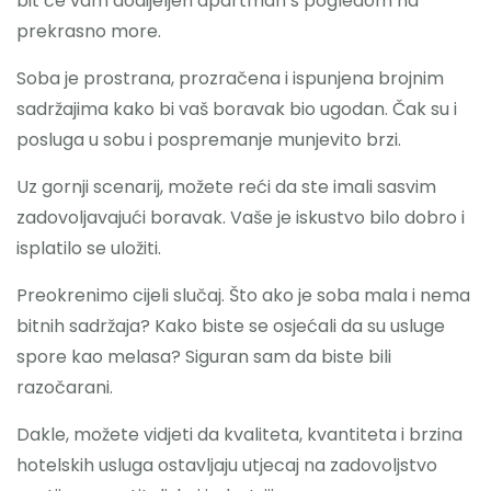
bit će vam dodijeljen apartman s pogledom na
prekrasno more.
Soba je prostrana, prozračena i ispunjena brojnim
sadržajima kako bi vaš boravak bio ugodan. Čak su i
posluga u sobu i pospremanje munjevito brzi.
Uz gornji scenarij, možete reći da ste imali sasvim
zadovoljavajući boravak. Vaše je iskustvo bilo dobro i
isplatilo se uložiti.
Preokrenimo cijeli slučaj. Što ako je soba mala i nema
bitnih sadržaja? Kako biste se osjećali da su usluge
spore kao melasa? Siguran sam da biste bili
razočarani.
Dakle, možete vidjeti da kvaliteta, kvantiteta i brzina
hotelskih usluga ostavljaju utjecaj na zadovoljstvo