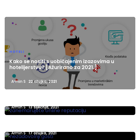
HOTELI
Kako se nositi s uobičajenim izazovima u
hotelijerstvu? [Ažurirano za 2021.]
HOTELI
Armin S
22 ožujka, 2021
4 jednostavna hakiranja za poboljšanje online
reputacije hotela
Armin S
13 siječnja, 2021
HOTELI
Kako postupati s prigovorima gostiju hotela?
Armin S
17 ožujka, 2021