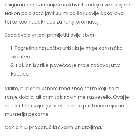
osigurao poduzimanje korektivnih radnji u vezi s njom.
Nakon pola sata javili su mi da šalju dvije čoko lava
torte kao nadoknadu za raniji promašaj.
Sada ovdje vrijedi primijetiti dvije stvari –
Pogrešna narudžba uništila je moje korisničko
iskustvo
Poklon isprike povećao je moje zadovoljstvo
kupaca
Vidite, bila sam uznemirena zbog torte koju sam
ranije dobila, ali primitak novih me razveselio. Ovaj je
incident bio uvjerljiv čimbenik da postanem vjerna
mušterija pekarne.
Čak bih ju preporučila svojim prijateljima.