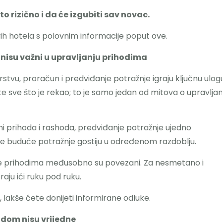
to rizično i da će izgubiti sav novac.
ih hotela s polovnim informacije poput ove.
 nisu važni u upravljanju prihodima
erstvu, proračun i predviđanje potražnje igraju ključnu ulog
 sve što je rekao; to je samo jedan od mitova o upravljan
i prihoda i rashoda, predviđanje potražnje ujedno
e buduće potražnje gostiju u određenom razdoblju.
nje prihodima međusobno su povezani. Za nesmetano i
aju ići ruku pod ruku.
lakše ćete donijeti informirane odluke.
odom nisu vrijedne