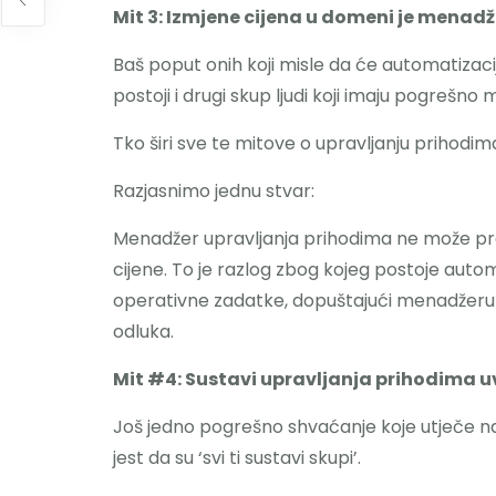
Mit 3: Izmjene cijena u domeni je menad
Baš poput onih koji misle da će automatizac
postoji i drugi skup ljudi koji imaju pogrešn
Tko širi sve te mitove o upravljanju prihodim
Razjasnimo jednu stvar:
Menadžer upravljanja prihodima ne može provest
cijene. To je razlog zbog kojeg postoje autom
operativne zadatke, dopuštajući menadžeru 
odluka.
Mit #4: Sustavi upravljanja prihodima uv
Još jedno pogrešno shvaćanje koje utječe na 
jest da su ‘svi ti sustavi skupi’.