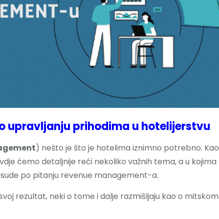
o upravljanju prihodima u hotelijerstvu
agement
) nešto je što je hotelima iznimno potrebno. Kao
 ovdje ćemo detaljnije reći nekoliko važnih tema, a u kojima
rasude po pitanju revenue management-a.
svoj rezultat, neki o tome i dalje razmišljaju kao o mitskom