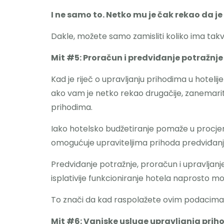
I ne samo to. Netko mu je čak rekao da je 
Dakle, možete samo zamisliti koliko ima takv
Mit #5: Proračun i predviđanje potražnje
Kad je riječ o upravljanju prihodima u hotelij
ako vam je netko rekao drugačije, zanemarite
prihodima.
Iako hotelsko budžetiranje pomaže u procjen
omogućuje upraviteljima prihoda predviđanj
Predviđanje potražnje, proračun i upravlja
isplativije funkcioniranje hotela naprosto mor
To znači da kad raspolažete ovim podacima, 
Mit #6: Vanjske usluge upravljanja prih