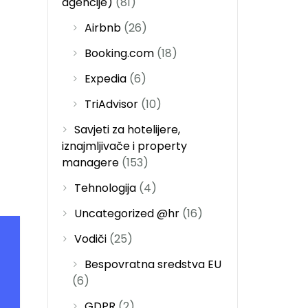
agencije)
(81)
Airbnb
(26)
Booking.com
(18)
Expedia
(6)
TriAdvisor
(10)
Savjeti za hotelijere,
iznajmljivače i property
managere
(153)
Tehnologija
(4)
Uncategorized @hr
(16)
Vodiči
(25)
Bespovratna sredstva EU
(6)
GDPR
(2)