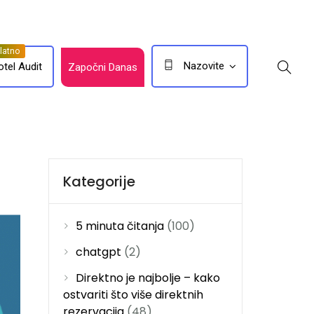
Nazovite
otel Audit
Započni Danas
Kategorije
5 minuta čitanja
(100)
chatgpt
(2)
Direktno je najbolje – kako
ostvariti što više direktnih
rezervacija
(48)