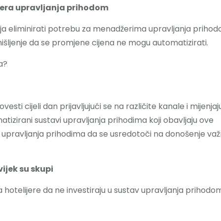
žera upravljanja prihodom
ija eliminirati potrebu za menadžerima upravljanja prihod
o mišljenje da se promjene cijena ne mogu automatizirati.
a?
i cijeli dan prijavljujući se na različite kanale i mijenjaj
atizirani sustavi upravljanja prihodima koji obavljaju ove
upravljanja prihodima da se usredotoči na donošenje važ
ijek su skupi
hotelijere da ne investiraju u sustav upravljanja prihodo