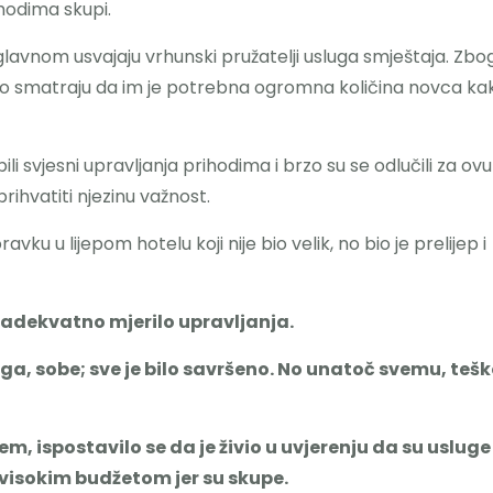
ihodima skupi.
lavnom usvajaju vrhunski pružatelji usluga smještaja. Zbo
no smatraju da im je potrebna ogromna količina novca ka
bili svjesni upravljanja prihodima i brzo su se odlučili za ovu
prihvatiti njezinu važnost.
vku u lijepom hotelu koji nije bio velik, no bio je prelijep i
i adekvatno mjerilo upravljanja.
luga, sobe; sve je bilo savršeno. No unatoč svemu, teš
, ispostavilo se da je živio u uvjerenju da su usluge
visokim budžetom jer su skupe.