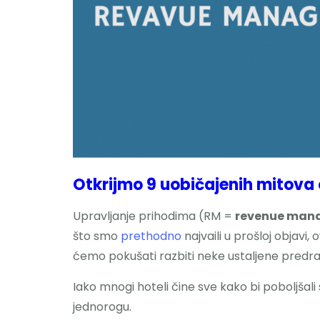
Otkrijmo 9 uobičajenih mitova 
Upravljanje prihodima (RM =
revenue man
što smo
prethodno
najvaili u prošloj objavi,
ćemo pokušati razbiti neke ustaljene pred
Iako mnogi hoteli čine sve kako bi poboljšali 
jednorogu.