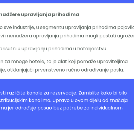
enadžere upravljanja prihodima
 sve industrije, u segmentu upravljanja prihodima pojavil
slovi menadžera upravljanja prihodima mogli postati ugrožen
risutni u upravljanju prihodima u hotelijerstvu.
an za mnoge hotele, to je alat koji pomaže upraviteljima
je, otklanjajući prvenstveno ručno odrađivanje posla.
ti različite kanale za rezervacije. Zamislite kako bi bilo
stribucijskim kanalima. Upravo u ovom dijelu od značaja
dima jer odrađuje posao bez potrebe za individualnom