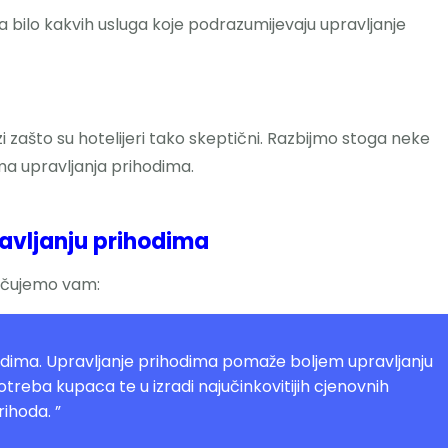
a bilo kakvih usluga koje podrazumijevaju upravljanje
zi zašto su hotelijeri tako skeptični. Razbijmo stoga neke
a upravljanja prihodima.
avljanju prihodima
ručujemo vam:
hodima. Upravljanje prihodima pomaže boljem upravljanju
otreba kupaca te u izradi najučinkovitijih cjenovnih
rihoda. ”