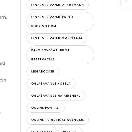
IZNAJMLJIVANJE APARTMANA
om,
IZNAJMLJIVANJE PREKO
BOOKING.COM
IZNAJMLJIVANJE SMJEŠTAJA
KAKO POVEĆATI BROJ
REZERVACIJA
ući
MEGABOOKER
nih
OGLAŠAVANJE HOTELA
OGLAŠAVANJE NA AIRBNB-U
ONLINE PORTALI
m
ONLINE TURISTIČKE AGENCIJE
OTA KANALI
PORTALI