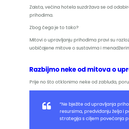
Zaista, većina hotela suzdržava se od odabir
prihodima.
Zbog čega je to tako?
Mitovi o upravljanju prihodima pravi su razlo
uobičajene mitove o sustavima i menadžerim
Razbijmo neke od mitova o upr
Prije no što otklonimo neke od zabluda, po
“Ne bježite od upravljanja pri
resursima, predviđanju želja i p
strategija s ciljem povećanja p