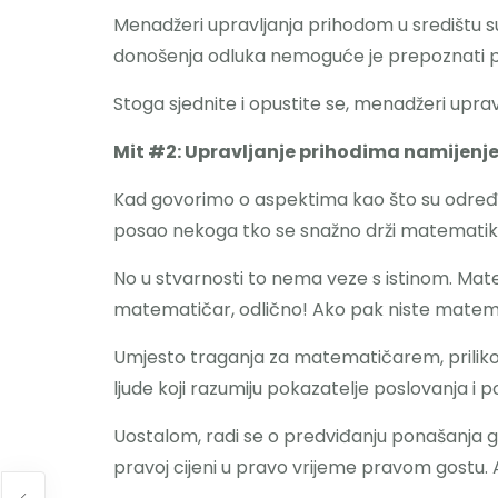
Menadžeri upravljanja prihodom u središtu su
donošenja odluka nemoguće je prepoznati pred
Stoga sjednite i opustite se, menadžeri upra
Mit #2: Upravljanje prihodima namijenj
Kad govorimo o aspektima kao što su određiva
posao nekoga tko se snažno drži matematik
No u stvarnosti to nema veze s istinom. Mate
matematičar, odlično! Ako pak niste matemat
Umjesto traganja za matematičarem, priliko
ljude koji razumiju pokazatelje poslovanja i po
Uostalom, radi se o predviđanju ponašanja gost
pravoj cijeni u pravo vrijeme pravom gostu. 