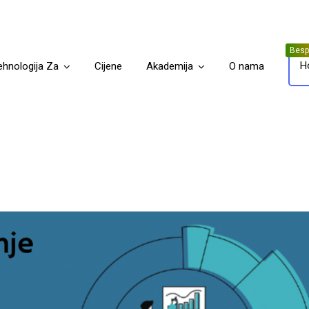
H
ehnologija Za
Cijene
Akademija
O nama