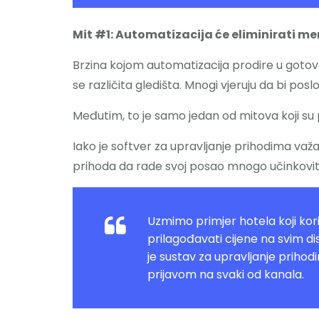
Mit #1: Automatizacija će eliminirati m
Brzina kojom automatizacija prodire u gotovo
se različita gledišta. Mnogi vjeruju da bi po
Međutim, to je samo jedan od mitova koji su p
Iako je softver za upravljanje prihodima važ
prihoda da rade svoj posao mnogo učinkoviti
Uzmimo primjer hotela koji koris
prilagođavati cijene na svim di
je sustav za upravljanje priho
prijavom na svaki od kanala.