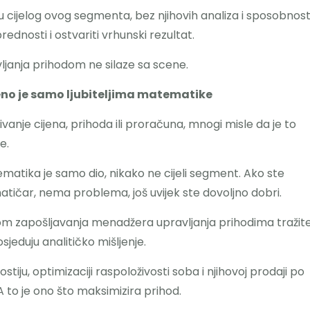
 cijelog ovog segmenta, bez njihovih analiza i sposobnost
nosti i ostvariti vrhunski rezultat.
vljanja prihodom ne silaze sa scene.
eno je samo ljubiteljima matematike
nje cijena, prihoda ili proračuna, mnogi misle da je to
e.
matika je samo dio, nikako ne cijeli segment. Ako ste
ičar, nema problema, još uvijek ste dovoljno dobri.
m zapošljavanja menadžera upravljanja prihodima tražit
sjeduju analitičko mišljenje.
iju, optimizaciji raspoloživosti soba i njihovoj prodaji po
A to je ono što maksimizira prihod.