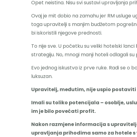
Opet neistina. Nisu svi sustavi upravljanja pr
Ovaj je mit dobio na zamahu jer RM usluge ug
toga upravitelji s manjim budžetom pogreš
bi iskoristili njegove prednosti.
To nije sve. U početku su veliki hotelski lanci 
strategiju. No, mnogi manji hoteli odlagali su 
Evo jednog iskustva iz prve ruke. Radi se o bora
luksuzan.
Upravitelj, međutim, nije uspio postavit
Imali su toliko potencijala – osoblje, us
im je bilo povećati profit.
Nakon razmjene informacija s upraviteljem
upravljanja prihodima samo za hotele s 