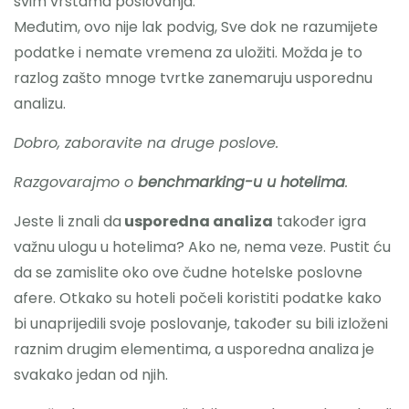
svim vrstama poslovanja.
Međutim, ovo nije lak podvig, Sve dok ne razumijete
podatke i nemate vremena za uložiti. Možda je to
razlog zašto mnoge tvrtke zanemaruju usporednu
analizu.
Dobro, zaboravite na druge poslove.
Razgovarajmo o
benchmarking-u u hotelima
.
Jeste li znali da
usporedna analiza
također igra
važnu ulogu u hotelima? Ako ne, nema veze. Pustit ću
da se zamislite oko ove čudne hotelske poslovne
afere. Otkako su hoteli počeli koristiti podatke kako
bi unaprijedili svoje poslovanje, također su bili izloženi
raznim drugim elementima, a usporedna analiza je
svakako jedan od njih.