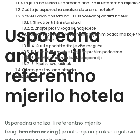
Što je to hotelska usporedna analiza ili referentno mjerilo
Zašto je usporedna analiza dobra za hotele?
Nazovite
Savjeti kako postati bolji u usporednoj analizi hotela
1. Shvatite tržišni standard
Usporedna
2. Znajte protiv koga se natječete
3. Saznajte više o relevantnim mjernim podacima koje t
uzeti u obzir
4. Suzite podatke što je više moguće
analiza ili
5. Usporedite svoje stanje sa prošlim podacima
6. Nacrtajte plan za buduće operacije
7. Mjerite svoj učinak
referentno
Često postavljana pitanja
Zaključak
mjerilo hotela
Usporedna analiza ili referentno mjerilo
(engl.
benchmarking
) je uobičajena praksa u gotovo