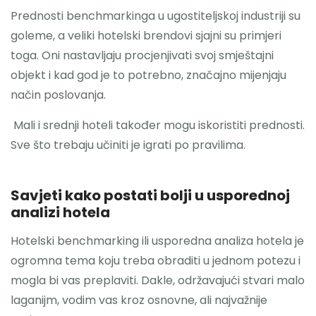
Prednosti benchmarkinga u ugostiteljskoj industriji su
goleme, a veliki hotelski brendovi sjajni su primjeri
toga. Oni nastavljaju procjenjivati ​​svoj smještajni
objekt i kad god je to potrebno, značajno mijenjaju
način poslovanja.
Mali i srednji hoteli također mogu iskoristiti prednosti.
Sve što trebaju učiniti je igrati po pravilima.
Savjeti kako postati bolji u usporednoj
analizi hotela
Hotelski benchmarking ili usporedna analiza hotela je
ogromna tema koju treba obraditi u jednom potezu i
mogla bi vas preplaviti. Dakle, održavajući stvari malo
laganijm, vodim vas kroz osnovne, ali najvažnije