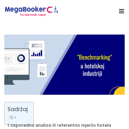
Hotelski Ekosistem
Rješenja
Tehnologija Za
Cijene
Akademija
O nama
Sadržaj
Hotel Audit
Usporedna analiza ili referentno mjerilo hotela
Započni Danas