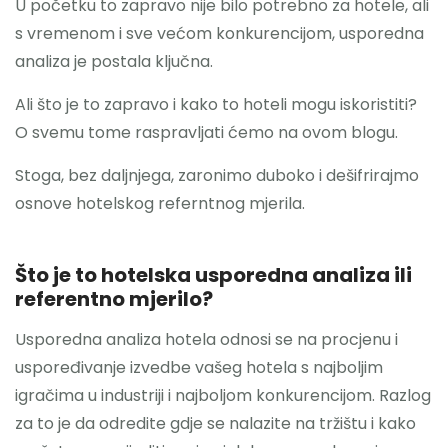
U početku to zapravo nije bilo potrebno za hotele, ali
s vremenom i sve većom konkurencijom, usporedna
analiza je postala ključna.
Ali što je to zapravo i kako to hoteli mogu iskoristiti?
O svemu tome raspravljati ćemo na ovom blogu.
Stoga, bez daljnjega, zaronimo duboko i dešifrirajmo
osnove hotelskog referntnog mjerila.
Što je to hotelska usporedna analiza ili
referentno mjerilo?
Usporedna analiza hotela odnosi se na procjenu i
uspoređivanje izvedbe vašeg hotela s najboljim
igračima u industriji i najboljom konkurencijom. Razlog
za to je da odredite gdje se nalazite na tržištu i kako