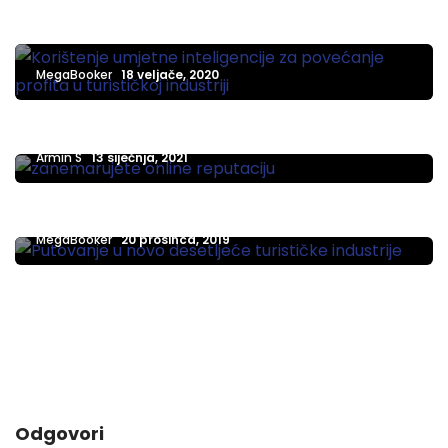
Korištenje umjetne inteligencije za povećanje
profita u turističkoj industriji
HOTELI
MegaBooker
18 veljače, 2020
4 jednostavna hakiranja za poboljšanje online
reputacije hotela
NOVOSTI
Armin S
13 siječnja, 2021
Putovanje u novo desetljeće turističke
industrije
MegaBooker
20 prosinca, 2019
Odgovori