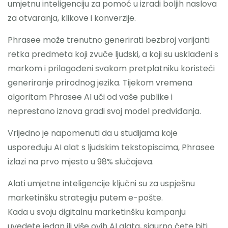
umjetnu inteligenciju za pomoć u izradi boljih naslova
za otvaranja, klikove i konverzije.
Phrasee može trenutno generirati bezbroj varijanti
retka predmeta koji zvuče ljudski, a koji su usklađeni s
markom i prilagođeni svakom pretplatniku koristeći
generiranje prirodnog jezika. Tijekom vremena
algoritam Phrasee AI uči od vaše publike i
neprestano iznova gradi svoj model predviđanja.
Vrijedno je napomenuti da u studijama koje
uspoređuju AI alat s ljudskim tekstopiscima, Phrasee
izlazi na prvo mjesto u 98% slučajeva.
Alati umjetne inteligencije ključni su za uspješnu
marketinšku strategiju putem e-pošte.
Kada u svoju digitalnu marketinšku kampanju
uvedete jedan ili više ovih AI alata, sigurno ćete biti