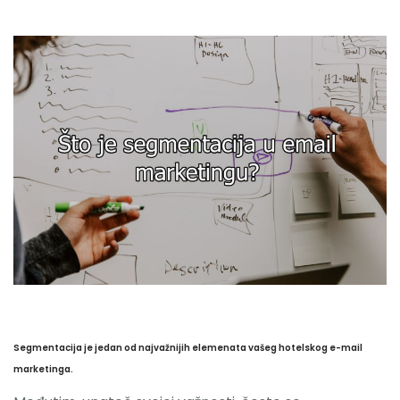
Hotelski Ekosistem
Rješenja
Tehnologija Za
Cijene
Akademija
O nama
Hotel Audit
Segmentacija je jedan od najvažnijih elemenata vašeg hotelskog e-mail
marketinga.
Započni Danas