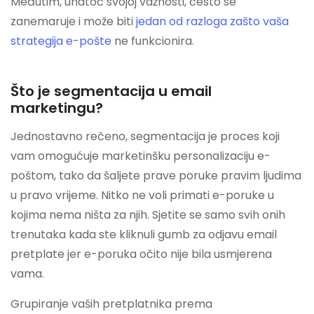
Međutim, unatoč svojoj važnosti, često se
zanemaruje i može biti
jedan od razloga zašto vaša
Nazovite
strategija e-pošte
ne funkcionira.
Što je segmentacija u email
marketingu?
Jednostavno rečeno, segmentacija je proces koji
vam omogućuje marketinšku personalizaciju e-
poštom, tako da šaljete prave poruke pravim ljudima
u pravo vrijeme. Nitko ne voli primati e-poruke u
kojima nema ništa za njih. Sjetite se samo svih onih
trenutaka kada ste kliknuli gumb za odjavu email
pretplate jer e-poruka očito nije bila usmjerena
vama.
Grupiranje vaših pretplatnika prema