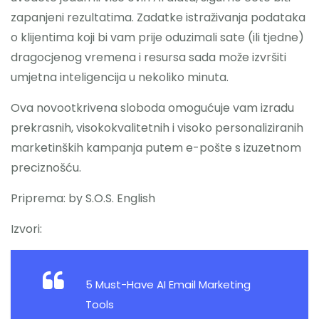
zapanjeni rezultatima. Zadatke istraživanja podataka
o klijentima koji bi vam prije oduzimali sate (ili tjedne)
dragocjenog vremena i resursa sada može izvršiti
umjetna inteligencija u nekoliko minuta.
Ova novootkrivena sloboda omogućuje vam izradu
prekrasnih, visokokvalitetnih i visoko personaliziranih
marketinških kampanja putem e-pošte s izuzetnom
preciznošću.
Priprema: by S.O.S. English
Izvori:
5 Must-Have AI Email Marketing
Tools