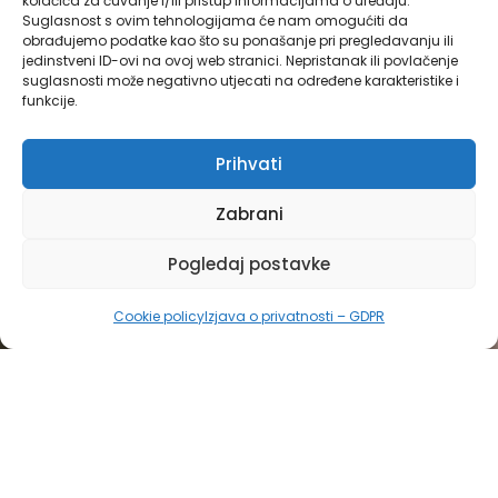
kolačića za čuvanje i/ili pristup informacijama o uređaju.
Suglasnost s ovim tehnologijama će nam omogućiti da
obrađujemo podatke kao što su ponašanje pri pregledavanju ili
jedinstveni ID-ovi na ovoj web stranici. Nepristanak ili povlačenje
suglasnosti može negativno utjecati na određene karakteristike i
funkcije.
Prihvati
Zabrani
Pogledaj postavke
Cookie policy
Izjava o privatnosti – GDPR