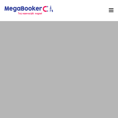
Hotelski Ekosistem
Rješenja
Tehnologija Za
Cijene
Akademija
O nama
Hotel Audit
Započni Danas