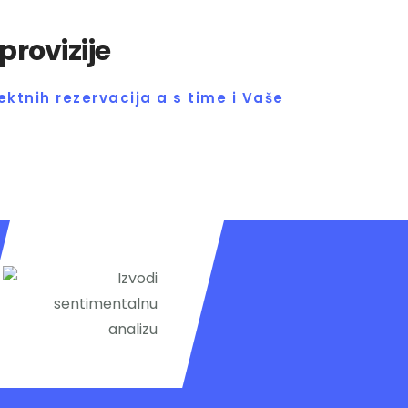
provizije
ktnih rezervacija a s time i Vaše