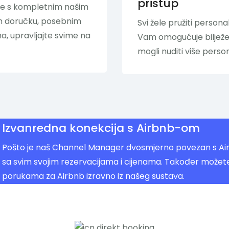
pristup
se s kompletnim našim
om doručku, posebnim
Svi žele pružiti person
ma, upravljajte svime na
Vam omogućuje bilježen
mogli nuditi više person
Izvanredna konekcija s Airbnb-om
Pošto je naš Channel Manager dvosmjerno povezan s Ai
sa svim svojim rezervacijama i cijenama. Također možete
porukama za Airbnb izravno iz našeg sustava.