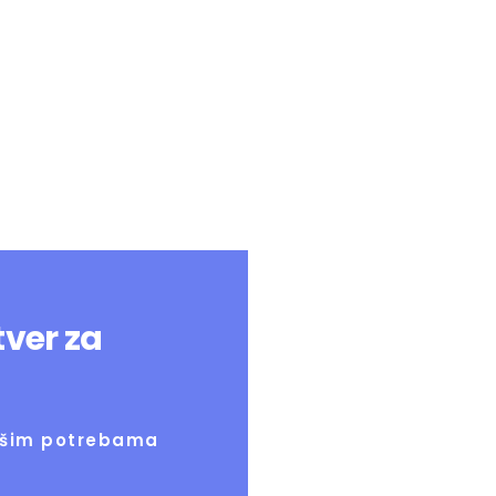
H
ehnologija Za
Cijene
Akademija
O nama
tver za
Vašim potrebama