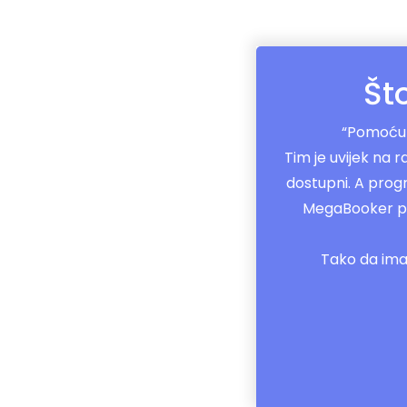
Št
“Pomoću 
Tim je uvijek na r
dostupni. A progr
MegaBooker pon
Tako da ima