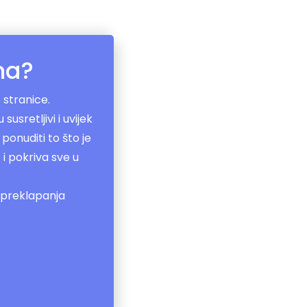
ma?
stranice.
usretljivi i uvijek
ponuditi to što je
i pokriva sve u
 preklapanja