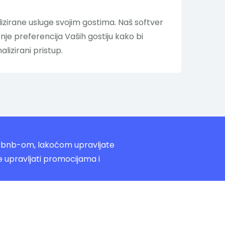
alizirane usluge svojim gostima. Naš softver
je preferencija Vaših gostiju kako bi
alizirani pristup.
rbnb-om, lakoćom upravljate
 upravljati promocijama i