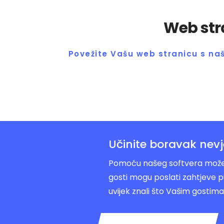
Web stra
Povežite Vašu web stranicu s naš
Učinite boravak nev
Pomoću našeg softvera možet
gosti mogu poslati zahtjeve 
uvijek znali što Vašim gostima