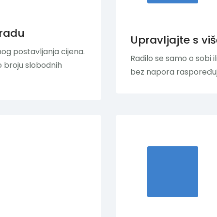
aradu
Upravljajte s vi
 postavljanja cijena.
Radilo se samo o sobi 
o broju slobodnih
bez napora raspoređuj