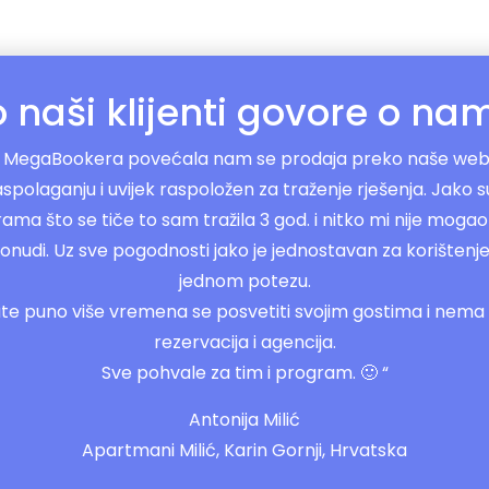
o naši klijenti govore o na
MegaBookera povećala nam se prodaja preko naše web 
aspolaganju i uvijek raspoložen za traženje rješenja. Jako su s
ama što se tiče to sam tražila 3 god. i nitko mi nije mogao 
udi. Uz sve pogodnosti jako je jednostavan za korištenje 
jednom potezu.
te puno više vremena se posvetiti svojim gostima i nema
rezervacija i agencija.
Sve pohvale za tim i program. 🙂 “
Antonija Milić
Apartmani Milić, Karin Gornji, Hrvatska