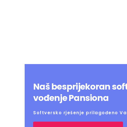
Hotelski Ekosistem
Rješenja
T
Naš besprijekoran sof
vođenje Pansiona
Softversko rješenje prilagođeno 