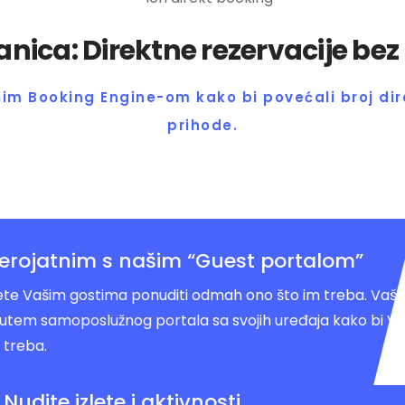
nica: Direktne rezervacije bez 
im Booking Engine-om kako bi povećali broj dire
prihode.
jerojatnim s našim “Guest portalom”
e Vašim gostima ponuditi odmah ono što im treba. Vaši
putem samoposlužnog portala sa svojih uređaja kako bi Vi
 treba.
Nudite izlete i aktivnosti