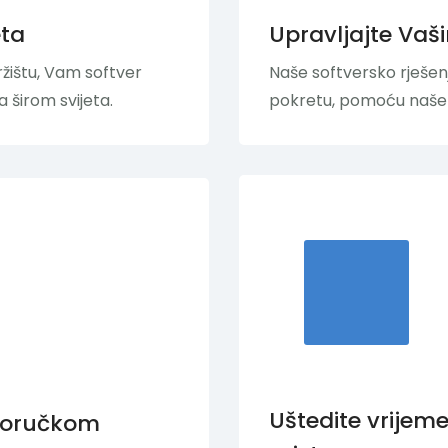
eta
Upravljajte Vaš
žištu, Vam softver
Naše softversko rješe
 širom svijeta.
pokretu, pomoću naše 
Uštedite vrijeme
 doručkom