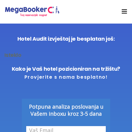
Hotelski Ekosistem
Hotel Audit izvještaj je besplatan još:
Rješenja
Isteklo
Tehnologija Za
Kako je Vaš hotel pozicioniran na tržištu?
Cijene
Provjerite s nama besplatno!
Akademija
O nama
Potpuna analiza poslovanja u
Vašem inboxu kroz 3-5 dana
Hotel Audit
Započni Danas