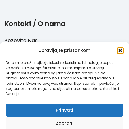
Kontakt / O nama
Pozovite Nas
Upravljajte pristankom
+385 51 770 710
Da bismo pružili najbolje iskustvo, koristimo tehnologije poput
Email
kolačića za čuvanje i/ili pristup informacijama o uređaju.
Suglasnost s ovim tehnologijama će nam omogućiti da
info@megabooker.hr
obrađujemo podatke kao što su ponašanje pri pregledavanju ili
jedinstveni ID-ovi na ovoj web stranici. Nepristanak ili povlačenje
WhatsApp / Viber
suglasnosti može negativno utjecati na određene karakteristike i
funkcije.
+385 95 387 193
Prihvati
Zabrani