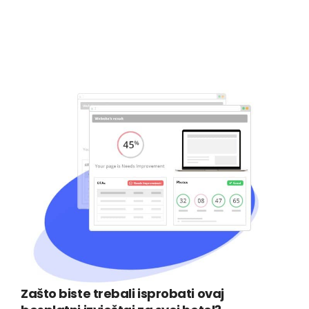
Zašto biste trebali isprobati ovaj