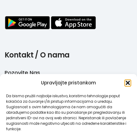
Kontakt / O nama
Pozovite Nas
Upravljajte pristankom
+385 51 770 710
Da bismo pružili najbolje iskustvo, koristimo tehnologije poput
Email
kolačića za čuvanje i/ili pristup informacijama o uređaju.
Suglasnost s ovim tehnologijama će nam omogućiti da
info@megabooker.hr
obrađujemo podatke kao što su ponašanje pri pregledavanju ili
jedinstveni ID-ovi na ovoj web stranici. Nepristanak ili povlačenje
WhatsApp / Viber
suglasnosti može negativno utjecati na određene karakteristike i
funkcije.
+385 95 387 193