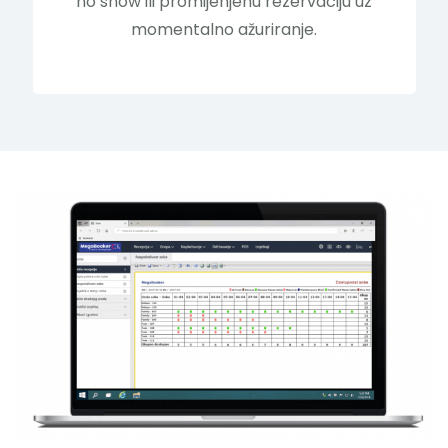
no show ili promijenjenu rezervaciju uz
momentalno ažuriranje.