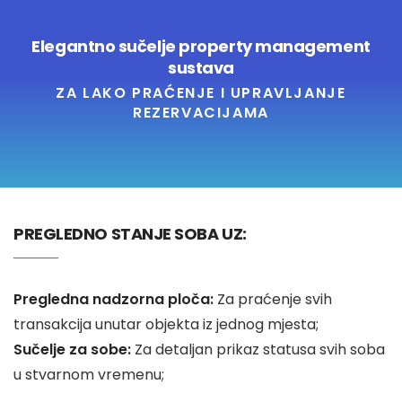
Elegantno sučelje property management
sustava
Hotelski Ekosistem
ZA LAKO PRAĆENJE I UPRAVLJANJE
REZERVACIJAMA
Rješenja
Tehnologija Za
Cijene
PREGLEDNO STANJE SOBA UZ:
Akademija
Pregledna nadzorna ploča:
Za praćenje svih
O nama
transakcija unutar objekta iz jednog mjesta;
Hotel Audit
Sučelje za sobe:
Za detaljan prikaz statusa svih soba
u stvarnom vremenu;
Započni Danas