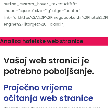
outline_custom_hover_text=”#ffffff”
shape=”square” size=”lg” align=”center”
link=”url:https%3A%2F%2Fmegabooker.hr%2Fhoteli%2F
engine%2F||target:%20_blank|”]
Analiza hotelske web stranice
Vašoj web stranici je
potrebno poboljšanje.
Proječno vrijeme
očitanja web stranice