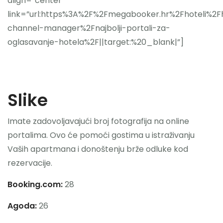
align=”center”
link=”url:https%3A%2F%2Fmegabooker.hr%2Fhoteli%2F
channel-manager%2Fnajbolji-portali-za-
oglasavanje-hotela%2F||target:%20_blank|”]
Slike
Imate zadovoljavajući broj fotografija na online
portalima. Ovo će pomoći gostima u istraživanju
Vaših apartmana i donoštenju brže odluke kod
rezervacije.
Booking.com:
28
Agoda:
26