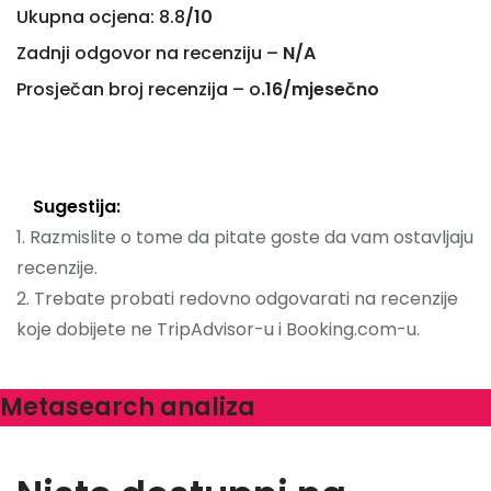
Ukupna ocjena: 8.8
/10
Zadnji odgovor na recenziju –
N/A
Prosječan broj recenzija – o
.16/mjesečno
Sugestija:
1. Razmislite o tome da pitate goste da vam ostavljaju
recenzije.
2. Trebate probati redovno odgovarati na recenzije
koje dobijete ne TripAdvisor-u i Booking.com-u.
Metasearch analiza