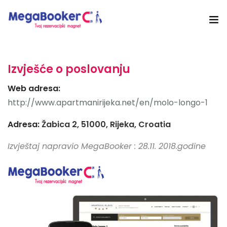
Hotelski Ekosistem
Izvješće o poslovanju
Rješenja
Web adresa:
Tehnologija Za
http://www.apartmanirijeka.net/en/molo-longo-1
Cijene
Adresa:
Žabica 2, 51000, Rijeka, Croatia
Izvještaj napravio MegaBooker : 28.11. 2018.godine
Akademija
O nama
Hotel Audit
Započni Danas