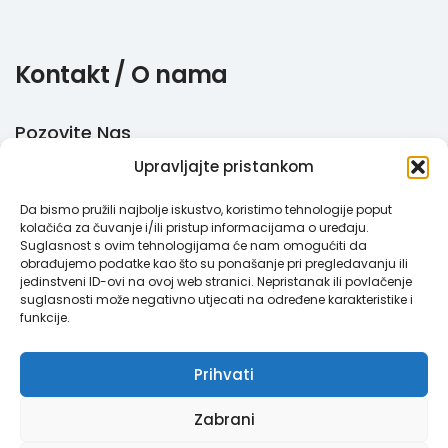
Kontakt / O nama
Pozovite Nas
Upravljajte pristankom
+385 51 770 710
Da bismo pružili najbolje iskustvo, koristimo tehnologije poput
Email
kolačića za čuvanje i/ili pristup informacijama o uređaju.
Suglasnost s ovim tehnologijama će nam omogućiti da
info@megabooker.hr
obrađujemo podatke kao što su ponašanje pri pregledavanju ili
jedinstveni ID-ovi na ovoj web stranici. Nepristanak ili povlačenje
WhatsApp / Viber
suglasnosti može negativno utjecati na određene karakteristike i
funkcije.
+385 95 387 193
Prihvati
Zabrani
Megabooker © 2021. Sva prava pridržana.
Pravila privatnosti
|