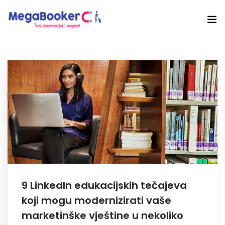
Hotelski Ekosistem
Rješenja
Tehnologija Za
Cijene
Akademija
O nama
9 LinkedIn edukacijskih tečajeva
Hotel Audit
koji mogu modernizirati vaše
marketinške vještine u nekoliko
Započni Danas