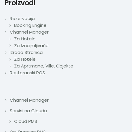
Proizvodi
Rezervacija
Booking Engine
Channel Manager
Za Hotele
Za Iznajmljivače
Izrada Stranica
Za Hotele
Za Aprtmane, Ville, Objekte
Restoranski POS
Channel Manager
Servisi na Cloudu
Cloud PMS
On-Premise PMS