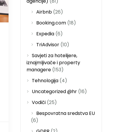
agencije)
(81)
Airbnb
(26)
Booking.com
(18)
Expedia
(6)
TriAdvisor
(10)
Savjeti za hotelijere,
iznajmljivače i property
managere
(153)
Tehnologija
(4)
Uncategorized @hr
(16)
Vodiči
(25)
Bespovratna sredstva EU
(6)
GDPR
(2)