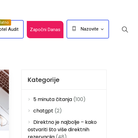
Nazovite
otel Audit
Započni Danas
Kategorije
5 minuta čitanja
(100)
chatgpt
(2)
Direktno je najbolje – kako
ostvariti što više direktnih
rezervacija
(48)