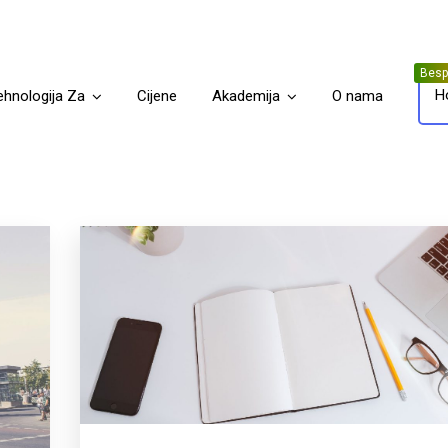
H
ehnologija Za
Cijene
Akademija
O nama