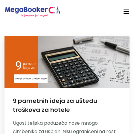
Hotelski Ekosistem
Rješenja
Tehnologija Za
Cijene
Akademija
9 pametnih ideja za uštedu
O nama
troškova za hotele
Hotel Audit
Ugostiteljska poduzeća nose mnogo
Započni Danas
čimbenika za uspjeh. Nisu ograničeni na rast