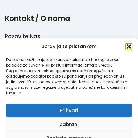
Kontakt / O nama
Pozovite Nas
Upravljajte pristankom
+385 51 770 710
Da bismo pružili najbolje iskustvo, koristimo tehnologije poput
Email
kolačića za čuvanje i/ili pristup informacijama o uređaju.
Suglasnost s ovim tehnologijama će nam omogućiti da
info@megabooker.hr
obrađujemo podatke kao što su ponašanje pri pregledavanju ili
jedinstveni ID-ovi na ovoj web stranici. Nepristanak ili povlačenje
WhatsApp / Viber
suglasnosti može negativno utjecati na određene karakteristike i
funkcije.
+385 95 387 193
Prihvati
Zabrani
Megabooker © 2021. Sva prava pridržana.
Pravila privatnosti
|