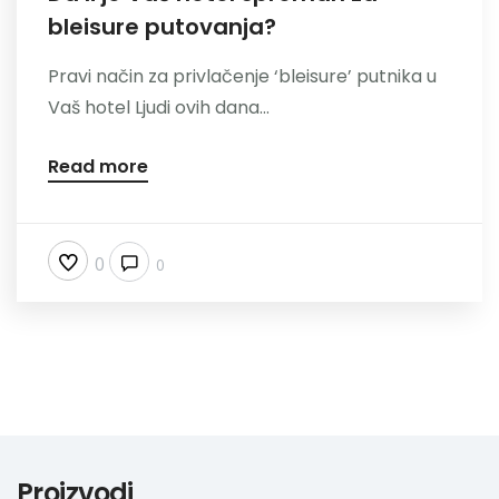
bleisure putovanja?
Nazovite
Pravi način za privlačenje ‘bleisure’ putnika u
Vaš hotel Ljudi ovih dana...
Read more
0
0
Proizvodi