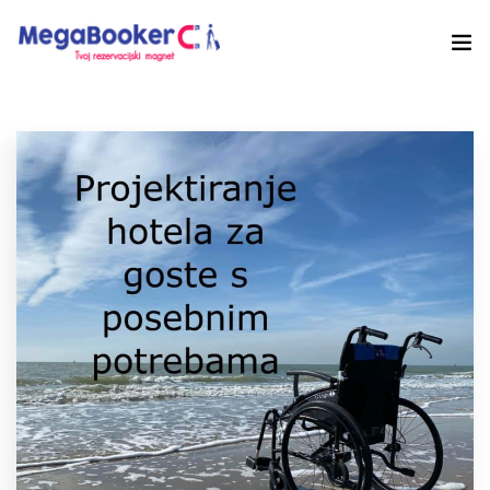
Hotelski Ekosistem
Rješenja
Tehnologija Za
Cijene
Akademija
O nama
Hotel Audit
Započni Danas