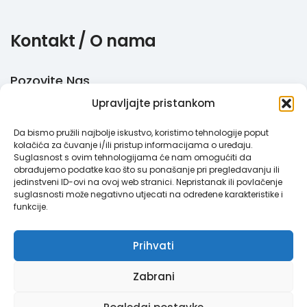
Kontakt / O nama
Pozovite Nas
Upravljajte pristankom
+385 51 770 710
Da bismo pružili najbolje iskustvo, koristimo tehnologije poput
Email
kolačića za čuvanje i/ili pristup informacijama o uređaju.
Suglasnost s ovim tehnologijama će nam omogućiti da
info@megabooker.hr
obrađujemo podatke kao što su ponašanje pri pregledavanju ili
jedinstveni ID-ovi na ovoj web stranici. Nepristanak ili povlačenje
WhatsApp / Viber
suglasnosti može negativno utjecati na određene karakteristike i
funkcije.
+385 95 387 193
Prihvati
Zabrani
Megabooker © 2021. Sva prava pridržana.
Pravila privatnosti
|