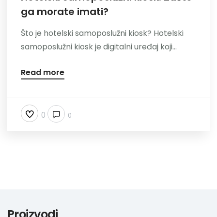
ga morate imati?
Nazovite
Što je hotelski samoposlužni kiosk? Hotelski
samoposlužni kiosk je digitalni uređaj koji...
Read more
0
0
Proizvodi