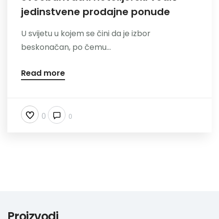
jedinstvene prodajne ponude
Nazovite
U svijetu u kojem se čini da je izbor
beskonačan, po čemu...
Read more
0
0
Proizvodi