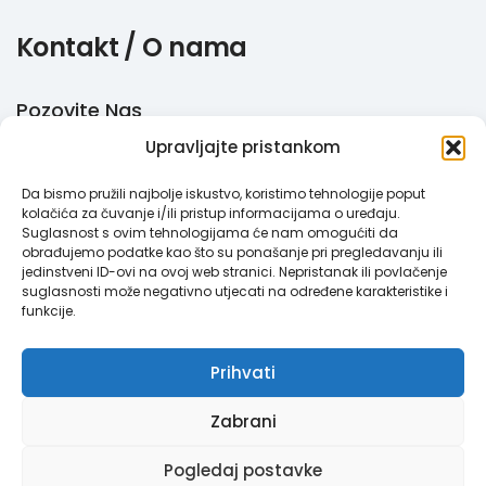
Kontakt / O nama
Pozovite Nas
Upravljajte pristankom
+385 51 770 710
Da bismo pružili najbolje iskustvo, koristimo tehnologije poput
Email
kolačića za čuvanje i/ili pristup informacijama o uređaju.
Suglasnost s ovim tehnologijama će nam omogućiti da
info@megabooker.hr
obrađujemo podatke kao što su ponašanje pri pregledavanju ili
jedinstveni ID-ovi na ovoj web stranici. Nepristanak ili povlačenje
WhatsApp / Viber
suglasnosti može negativno utjecati na određene karakteristike i
funkcije.
+385 95 387 193
Prihvati
Zabrani
Megabooker © 2021. Sva prava pridržana.
Pravila privatnosti
|
Pogledaj postavke
Opći uvjeti