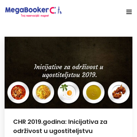
Hotelski Ekosistem
Rješenja
Tehnologija Za
Cijene
Akademija
O nama
Hotel Audit
CHR 2019.godina: Inicijativa za
održivost u ugostiteljstvu
Započni Danas