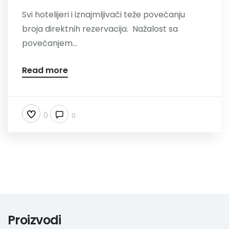
Svi hotelijeri i iznajmljivači teže povećanju
Nazovite
broja direktnih rezervacija. Nažalost sa
povećanjem...
Read more
0
0
Proizvodi