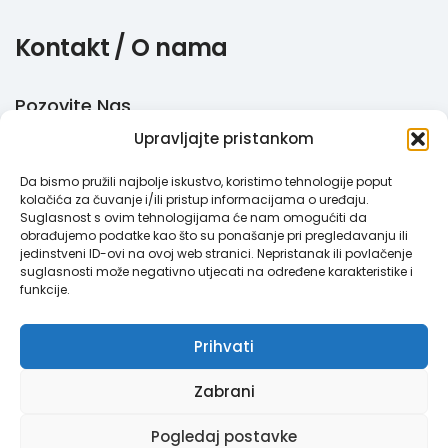
Kontakt / O nama
Pozovite Nas
Upravljajte pristankom
+385 51 770 710
Da bismo pružili najbolje iskustvo, koristimo tehnologije poput
Email
kolačića za čuvanje i/ili pristup informacijama o uređaju.
Suglasnost s ovim tehnologijama će nam omogućiti da
info@megabooker.hr
obrađujemo podatke kao što su ponašanje pri pregledavanju ili
jedinstveni ID-ovi na ovoj web stranici. Nepristanak ili povlačenje
WhatsApp / Viber
suglasnosti može negativno utjecati na određene karakteristike i
funkcije.
+385 95 387 193
Prihvati
Zabrani
Megabooker © 2021. Sva prava pridržana.
Pravila privatnosti
|
Pogledaj postavke
Opći uvjeti