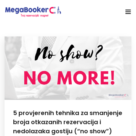
Hotelski Ekosistem
Rješenja
Tehnologija Za
Cijene
Akademija
O nama
5 provjerenih tehnika za smanjenje
Hotel Audit
broja otkazanih rezervacija i
nedolazaka gostiju (“no show”)
Započni Danas