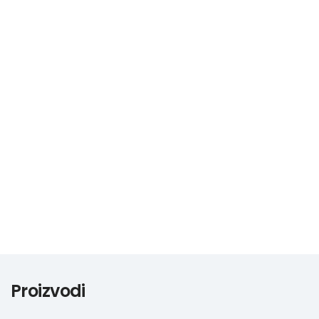
0
0
Nazovite
Proizvodi