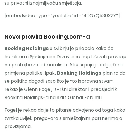
su privatni iznajmljivaču smještaja.
[embedvideo type=”youtube” id=”40OxQ530XZY”]
Nova pravila Booking.com-a
Booking Holdings
u svibnju je priopćio kako će
hotelima u Sjedinjenim Državama naplaćivati proviziju
na ​​pristojbe za odmarališta. Ali u srpnju je odgođena
primjena politike. Ipak
, Booking Holdings
planira da
se politika dogodi zato što je “to ispravna stvar”,
rekao je Glenn Fogel, izvršni direktor i predsjednik
Booking Holdings-a na Skift Global Forumu.
Fogel je rekao da je to pitanje odvojeno od toga kako
tvrtka uvijek pregovara s smještajnim partnerima o
provizijama.