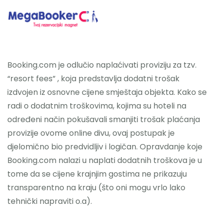
Hotelski Ekosistem
Booking.com je odlučio naplaćivati proviziju za tzv.
Rješenja
“resort fees” , koja predstavlja dodatni trošak
izdvojen iz osnovne cijene smještaja objekta. Kako se
Tehnologija Za
radi o dodatnim troškovima, kojima su hoteli na
Cijene
određeni način pokušavali smanjiti trošak plaćanja
provizije ovome online divu, ovaj postupak je
Akademija
djelomično bio predvidljiv i logičan. Opravdanje koje
Booking.com nalazi u naplati dodatnih troškova je u
O nama
tome da se cijene krajnjim gostima ne prikazuju
transparentno na kraju (što oni mogu vrlo lako
Hotel Audit
tehnički napraviti o.a).
Započni Danas