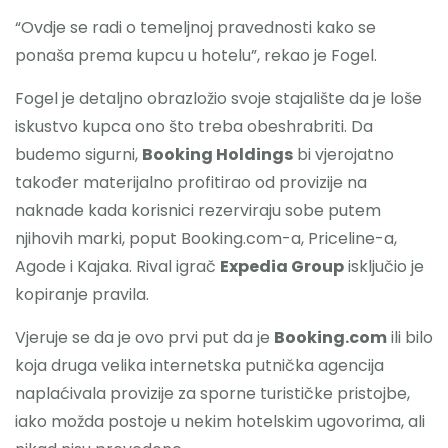
“Ovdje se radi o temeljnoj pravednosti kako se
ponaša prema kupcu u hotelu”, rekao je Fogel.
Fogel je detaljno obrazložio svoje stajalište da je loše
iskustvo kupca ono što treba obeshrabriti. Da
budemo sigurni,
Booking Holdings
bi vjerojatno
također materijalno profitirao od provizije na
naknade kada korisnici rezerviraju sobe putem
njihovih marki, poput Booking.com-a, Priceline-a,
Agode i Kajaka. Rival igrač
Expedia Group
isključio je
kopiranje pravila.
Vjeruje se da je ovo prvi put da je
Booking.com
ili bilo
koja druga velika internetska putnička agencija
naplaćivala provizije za sporne turističke pristojbe,
iako možda postoje u nekim hotelskim ugovorima, ali