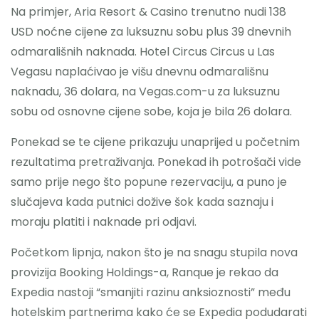
Na primjer, Aria Resort & Casino trenutno nudi 138
USD noćne cijene za luksuznu sobu plus 39 dnevnih
odmarališnih naknada. Hotel Circus Circus u Las
Vegasu naplaćivao je višu dnevnu odmarališnu
naknadu, 36 dolara, na Vegas.com-u za luksuznu
sobu od osnovne cijene sobe, koja je bila 26 dolara.
Ponekad se te cijene prikazuju unaprijed u početnim
rezultatima pretraživanja. Ponekad ih potrošači vide
samo prije nego što popune rezervaciju, a puno je
slučajeva kada putnici dožive šok kada saznaju i
moraju platiti i naknade pri odjavi.
Početkom lipnja, nakon što je na snagu stupila nova
provizija Booking Holdings-a, Ranque je rekao da
Expedia nastoji “smanjiti razinu anksioznosti” među
hotelskim partnerima kako će se Expedia podudarati