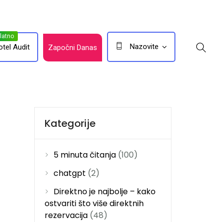
Nazovite
otel Audit
Započni Danas
Kategorije
5 minuta čitanja
(100)
chatgpt
(2)
Direktno je najbolje – kako
ostvariti što više direktnih
rezervacija
(48)