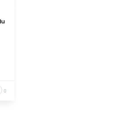
lu
?
0