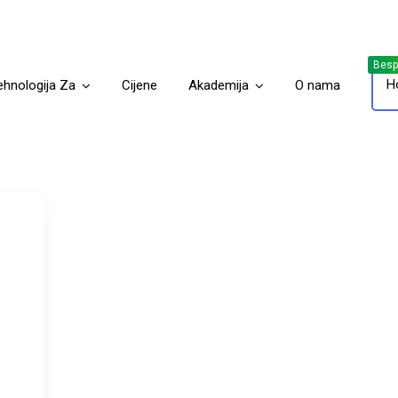
H
ehnologija Za
Cijene
Akademija
O nama