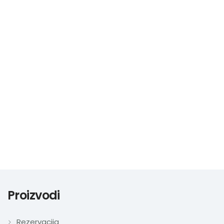
0
0
Nazovite
Proizvodi
Rezervacija