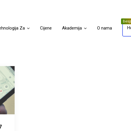
H
ehnologija Za
Cijene
Akademija
O nama
7