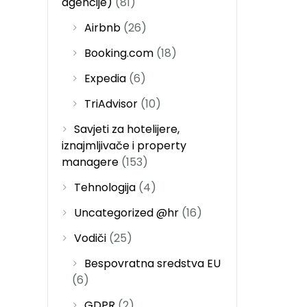
agencije)
(81)
Airbnb
(26)
Booking.com
(18)
Expedia
(6)
TriAdvisor
(10)
Savjeti za hotelijere,
iznajmljivače i property
managere
(153)
Tehnologija
(4)
Uncategorized @hr
(16)
Vodiči
(25)
Bespovratna sredstva EU
(6)
GDPR
(2)