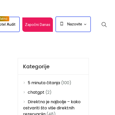
Nazovite
otel Audit
Započni Danas
Kategorije
5 minuta čitanja
(100)
chatgpt
(2)
Direktno je najbolje – kako
ostvariti što više direktnih
rezervacija
(48)