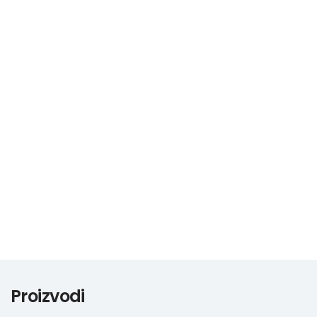
Nazovite
0
0
Proizvodi