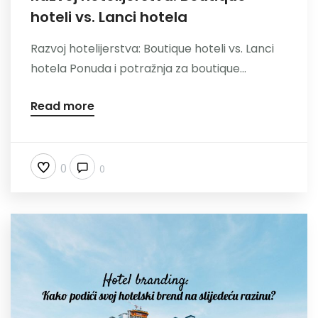
hoteli vs. Lanci hotela
Nazovite
Razvoj hotelijerstva: Boutique hoteli vs. Lanci
hotela Ponuda i potražnja za boutique...
Read more
0
0