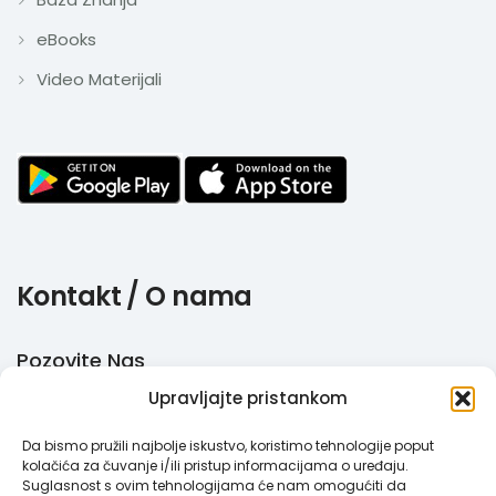
eBooks
Video Materijali
Kontakt / O nama
Pozovite Nas
Upravljajte pristankom
+385 51 770 710
Da bismo pružili najbolje iskustvo, koristimo tehnologije poput
Email
kolačića za čuvanje i/ili pristup informacijama o uređaju.
Suglasnost s ovim tehnologijama će nam omogućiti da
info@megabooker.hr