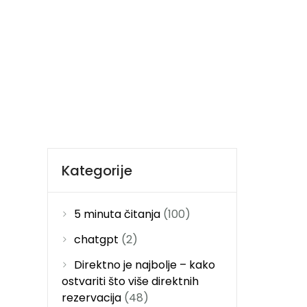
Nazovite
otel Audit
Započni Danas
Kategorije
5 minuta čitanja
(100)
chatgpt
(2)
Direktno je najbolje – kako
ostvariti što više direktnih
rezervacija
(48)