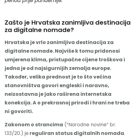
period prije pandemije.
Zašto je Hrvatska zanimljiva destinacija
za digitalne nomade?
Hrvatska je vrlo zanimljiva destinacija za
digitalne nomade. Najviše k tomu pridonosi
umjerena klima, pristupačne cijene troškova i
jedna je od najsigurnijih zemalja europe.
Također, velika prednost je to što većina
stanovništva govori engleski i naravno,
neizostavna je jako raširena internetska
konekcija. A o prekrasnoj prirodi i hrani ne treba
ni govoriti.
Zakonom o strancima
(“Narodne novine” br.
133/20.) je
reguliran status digitalnih nomada
.