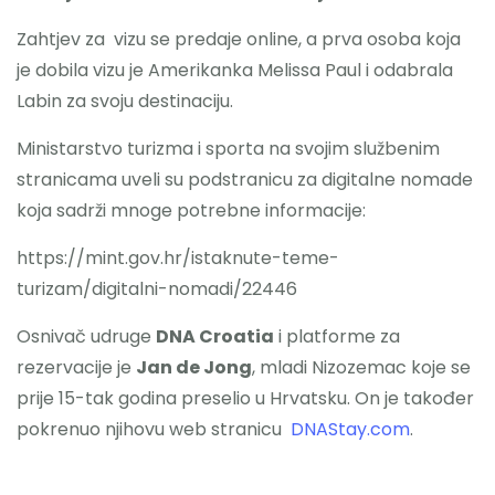
Zahtjev za vizu se predaje online, a prva osoba koja
je dobila vizu je Amerikanka Melissa Paul i odabrala
Labin za svoju destinaciju.
Ministarstvo turizma i sporta na svojim službenim
stranicama uveli su podstranicu za digitalne nomade
koja sadrži mnoge potrebne informacije:
https://mint.gov.hr/istaknute-teme-
turizam/digitalni-nomadi/22446
Osnivač udruge
DNA Croatia
i platforme za
rezervacije je
Jan de Jong
, mladi Nizozemac koje se
prije 15-tak godina preselio u Hrvatsku. On je također
pokrenuo njihovu web stranicu
DNAStay.com
.