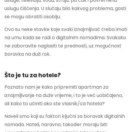
usluge, televiziju, vodu, struju, pa čak i povremenu
uslugu čišćenja. U slučaju bilo kakvog problema, gosti
se mogu obratiti osoblju.
Ovo su neke stavke koje svaki iznajmljivač treba imati
na umu kada se radi o digitalnim nomadima. Svakako
ne zaboravite naglasiti te prednosti, uz mogućnost
boravka na duži rok.
Što je tu za hotele?
Poznato nam je kako pripremiti apartman za
iznajmljivanje na duže vrijeme, i to je već uobičajeno,
ali kako to učiniti ako ste vlasnik/ca hotela?
Naveli smo koji su faktori ključni za boravak digitalnih
nomada. Hoteli, naravno, također moraju biti