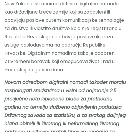
Novi Zakon o strancima definira digitalne nomade
kao državljane treće zemlje koji su zaposleni ili
obavljaju poslove putem komunikacijske tehnologije
za društvo ili vlastito društvo koja nije registrirano u
Republici Hrvatskoj i ne obavlja poslove ili pruža
usluge poslodavcima na području Republike
Hrvatske. Digitalnim nomadima tako je odobren
privremeni boravak koji omogućava život i rad u
Hrvatskoj do godine dana.
Novom odredbom digitalni nomadi također moraju
raspolagati sredstvima u visini od najmanje 2.5
prosječne neto isplaćene plaće za prethodnu
godinu na temelju službeno objavljenih podataka
Državnog zavoda za statistiku, a za svakog daljnjeg
člana obitelji ili životnog ili neformalnog životnog
partnera u njihovoj pratnji iznos se uvećava za