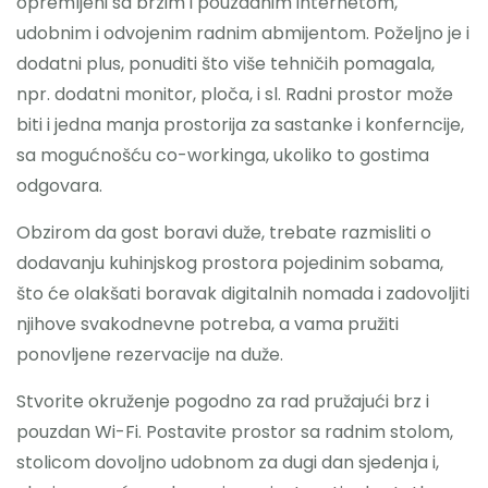
opremljeni sa brzim i pouzdanim internetom,
udobnim i odvojenim radnim abmijentom. Poželjno je i
dodatni plus, ponuditi što više tehničih pomagala,
npr. dodatni monitor, ploča, i sl. Radni prostor može
biti i jedna manja prostorija za sastanke i konferncije,
sa mogućnošću co-workinga, ukoliko to gostima
odgovara.
Obzirom da gost boravi duže, trebate razmisliti o
dodavanju kuhinjskog prostora pojedinim sobama,
što će olakšati boravak digitalnih nomada i zadovoljiti
njihove svakodnevne potreba, a vama pružiti
ponovljene rezervacije na duže.
Stvorite okruženje pogodno za rad pružajući brz i
pouzdan Wi-Fi. Postavite prostor sa radnim stolom,
stolicom dovoljno udobnom za dugi dan sjedenja i,