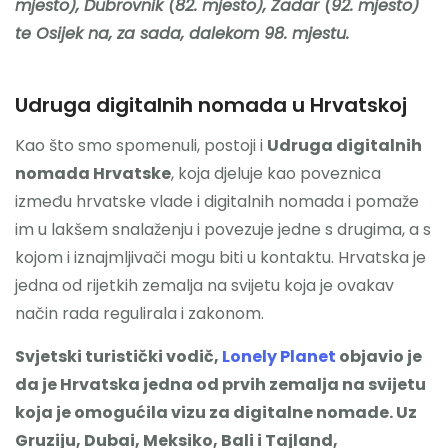
mjesto), Dubrovnik (82. mjesto), Zadar (92. mjesto)
te Osijek na, za sada, dalekom 98. mjestu.
Udruga digitalnih nomada u Hrvatskoj
Kao što smo spomenuli, postoji i
Udruga digitalnih
nomada Hrvatske
, koja djeluje kao poveznica
između hrvatske vlade i digitalnih nomada i pomaže
im u lakšem snalaženju i povezuje jedne s drugima, a s
kojom i iznajmljivači mogu biti u kontaktu. Hrvatska je
jedna od rijetkih zemalja na svijetu koja je ovakav
način rada regulirala i zakonom.
Svjetski turistički vodič,
Lonely Planet
objavio je
da je Hrvatska jedna od prvih zemalja na svijetu
koja je omogućila vizu za digitalne nomade. Uz
Gruziju, Dubai, Meksiko, Bali i Tajland,