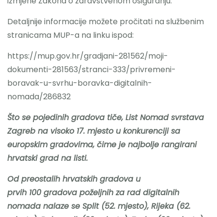
izmjene Zakona o zdravstvenom osiguranju.
Detaljnije informacije možete pročitati na službenim
stranicama MUP-a na linku ispod:
https://mup.gov.hr/gradjani-281562/moji-
dokumenti-281563/stranci-333/privremeni-
boravak-u-svrhu-boravka-digitalnih-
nomada/286832
Što se pojedinih gradova tiče, List Nomad svrstava
Zagreb na visoko 17. mjesto u konkurenciji sa
europskim gradovima, čime je najbolje rangirani
hrvatski grad na listi.
Od preostalih hrvatskih gradova u
prvih 100 gradova poželjnih za rad digitalnih
nomada nalaze se Split (52. mjesto), Rijeka (62.