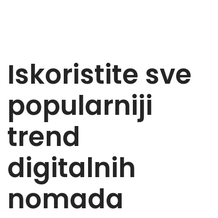
Hotelski Ekosistem
Iskoristite sve
Rješenja
popularniji
Tehnologija Za
Cijene
trend
Akademija
digitalnih
O nama
nomada
Hotel Audit
Započni Danas