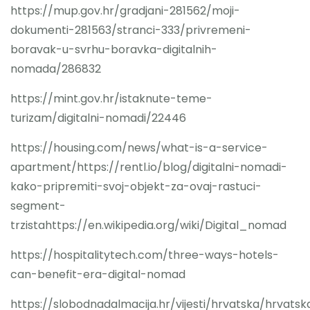
https://mup.gov.hr/gradjani-281562/moji-
dokumenti-281563/stranci-333/privremeni-
boravak-u-svrhu-boravka-digitalnih-
nomada/286832
https://mint.gov.hr/istaknute-teme-
turizam/digitalni-nomadi/22446
https://housing.com/news/what-is-a-service-
apartment/https://rentl.io/blog/digitalni-nomadi-
kako-pripremiti-svoj-objekt-za-ovaj-rastuci-
segment-
trzistahttps://en.wikipedia.org/wiki/Digital_nomad
https://hospitalitytech.com/three-ways-hotels-
can-benefit-era-digital-nomad
https://slobodnadalmacija.hr/vijesti/hrvatska/hrvatsk