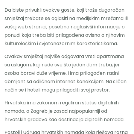
Da biste privukli ovakve goste, koji traže dugoročan
smještaj trebate se oglasiti na medijskim mrežama ili
vašoj web stranici, posebno naglasivši informacije o
ponudi koja treba biti prilagođena ovisno o njihovim
kulturološkim i svjetonazornim karakteristikama.
Ovakav smještaj najviše odgovara vrsti apartmana
sa uslugom, koji nude sve što jedan dom treba, jer
osoba boravi duže vrijeme, i ima prilagođen radni
abmijent sa odličnom internet konekcijom. Na sličan
način se i hoteli mogu prilagoditi svoj prostor.
Hrvatska ima zakonom reguliran status digitalnih
nomada, a Zagreb je zasad najpopularniji od
hrvatskih gradova kao destinacija digitalih nomada.
Postoji i Udruga hrvatskih nomada koja rješava razna