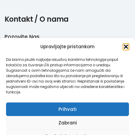
Kontakt / O nama
Pozovite Nas
Upravljajte pristankom
+385 51 770 710
Da bismo pružili najbolje iskustvo, koristimo tehnologije poput
Email
kolačića za čuvanje i/ili pristup informacijama o uređaju.
Suglasnost s ovim tehnologijama će nam omogućiti da
info@megabooker.hr
obrađujemo podatke kao što su ponašanje pri pregledavanju ili
jedinstveni ID-ovi na ovoj web stranici. Nepristanak ili povlačenje
WhatsApp / Viber
suglasnosti može negativno utjecati na određene karakteristike i
funkcije.
+385 95 387 193
Prihvati
Zabrani
Megabooker © 2021. Sva prava pridržana.
Pravila privatnosti
|