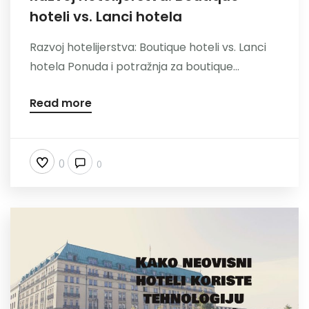
hoteli vs. Lanci hotela
Nazovite
Razvoj hotelijerstva: Boutique hoteli vs. Lanci
hotela Ponuda i potražnja za boutique...
Read more
0
0