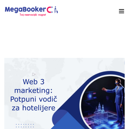
Hotelski Ekosistem
Rješenja
Tehnologija Za
Cijene
Akademija
O nama
Hotel Audit
Započni Danas