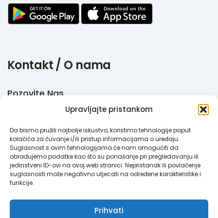
Kontakt / O nama
Pozovite Nas
Upravljajte pristankom
+385 51 770 710
Da bismo pružili najbolje iskustvo, koristimo tehnologije poput
Email
kolačića za čuvanje i/ili pristup informacijama o uređaju.
Suglasnost s ovim tehnologijama će nam omogućiti da
info@megabooker.hr
obrađujemo podatke kao što su ponašanje pri pregledavanju ili
jedinstveni ID-ovi na ovoj web stranici. Nepristanak ili povlačenje
WhatsApp / Viber
suglasnosti može negativno utjecati na određene karakteristike i
funkcije.
+385 95 387 193
Prihvati