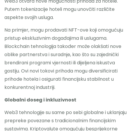
Web3 otvara nove mogućnosti prihoda za hotele.
Putem tokenizacije hoteli mogu unovčiti različite
aspekte svojih usluga.
Na primjer, mogu prodavati NFT-ove koji omogućuju
pristup ekskluzivnim događajima ili uslugama.
Blockchain tehnologija također može olakšati nove
oblike partnerstva i suradnje, kao što su zajednički
brendirani programi vjernosti ili dijeljena iskustva
gostiju. Ovi novi tokovi prihoda mogu diversificirati
prihode hotela i osigurati financijsku stabilnost u
konkurentnoj industriji.
Globalni doseg i inkluzivnost
Web3 tehnologije su same po sebi globalne i uklanjaju
prepreke povezane s tradicionalnim financijskim
sustavima. Kriptovalute omogućuju besprijekorne