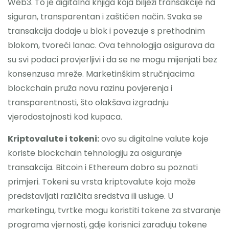
Web3. To je digitalna knjiga koja bilježi transakcije na
siguran, transparentan i zaštićen način. Svaka se
transakcija dodaje u blok i povezuje s prethodnim
blokom, tvoreći lanac. Ova tehnologija osigurava da
su svi podaci provjerljivi i da se ne mogu mijenjati bez
konsenzusa mreže. Marketinškim stručnjacima
blockchain pruža novu razinu povjerenja i
transparentnosti, što olakšava izgradnju
vjerodostojnosti kod kupaca.
Kriptovalute i tokeni:
ovo su digitalne valute koje
koriste blockchain tehnologiju za osiguranje
transakcija. Bitcoin i Ethereum dobro su poznati
primjeri. Tokeni su vrsta kriptovalute koja može
predstavljati različita sredstva ili usluge. U
marketingu, tvrtke mogu koristiti tokene za stvaranje
programa vjernosti, gdje korisnici zarađuju tokene