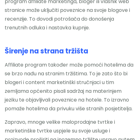
program affiliate marketinga, bloger ili vlasnik web
stranice može uključiti poveznice na svoje blogove i
recenzije. To dovodi potrošača do donošenja
trenutnih odluka i nastavka kupnje.
Širenje na strana tržišta
Affiliate program također može pomoći hotelima da
se brzo nađu na stranim tržištima. To je zato što bi
blogeri i content marketinški stručnjaci u tim
zemljama općenito pisali sadržaj na materinjem
jeziku te objavljivali poveznice na hotele. To izravno
pomaže hotelima da privuku više stranih posjetitelja.
Zapravo, mnoge velike maloprodajne tvrtke i
marketinške tvrtke uspjele su svoje usluge i
proizvode proširiti na inozemno tržište upravo putem