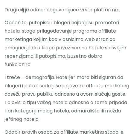
Drugi cilj je odabir odgovarajuće vrste platforme.
Općenito, putopisci i blogeri najbolji su promotori
hotela, stoga prilagođavanje programa affiliate
marketinga koji im kao vlasnicima web stranica
omogućuje da uklope poveznice na hotele sa svojim
recenzijama ili putopisima, izuzetno dobro
funkcionira.
I treće – demografija. Hotelijer mora biti siguran da
blogeri i putopisci koji se prijave za affiliate marketing
dosežu pravu publiku odnosno u ovom slučaju goste.
To ovisi o tipu vašeg hotela odnosno o tome pripada
li on kategoriji malog hotela, odmarališta ili možda
jeftinog hotela.
Odabir pravih osoba za affiliate marketing stoga je