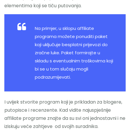
elementima koji se tiču putovanja.
Na primjer, u sklopu affiliate
programa možete ponuditi paket
koji uključuje besplatni prijevozi do
zračne luke. Paket formirajte u
skladu s eventualnim troškovima koji
bi se u tom slučaju mogli
podrazumijevati.
I uvijek stvorite program koji je prikladan za blogere,
putopisce i recenzente. Kad vidite najuspješnije
affiliate programe znajte da su svi oni jednostavni i ne
iziskuju veće zahtjeve od svojih suradnika.