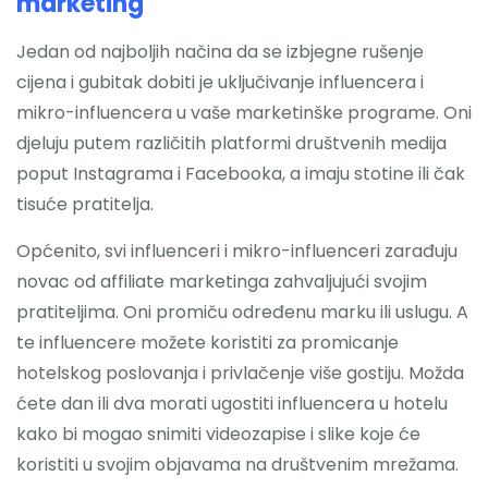
marketing
Jedan od najboljih načina da se izbjegne rušenje
cijena i gubitak dobiti je uključivanje influencera i
mikro-influencera u vaše marketinške programe. Oni
djeluju putem različitih platformi društvenih medija
poput Instagrama i Facebooka, a imaju stotine ili čak
tisuće pratitelja.
Općenito, svi influenceri i mikro-influenceri zarađuju
novac od affiliate marketinga zahvaljujući svojim
pratiteljima. Oni promiču određenu marku ili uslugu. A
te influencere možete koristiti za promicanje
hotelskog poslovanja i privlačenje više gostiju. Možda
ćete dan ili dva morati ugostiti influencera u hotelu
kako bi mogao snimiti videozapise i slike koje će
koristiti u svojim objavama na društvenim mrežama.