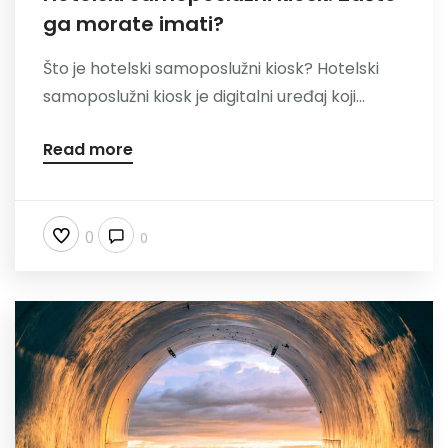
ga morate imati?
Nazovite
Što je hotelski samoposlužni kiosk? Hotelski
samoposlužni kiosk je digitalni uređaj koji...
Read more
0
0