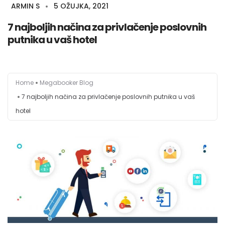
ARMIN S
5 OŽUJKA, 2021
7 najboljih načina za privlačenje poslovnih
putnika u vaš hotel
Hotelski Ekosistem
Rješenja
Home
Megabooker Blog
Tehnologija Za
7 najboljih načina za privlačenje poslovnih putnika u vaš
hotel
Cijene
Akademija
O nama
Hotel Audit
Započni Danas