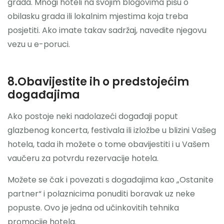
grada. Mnogi hoteli na svojim blogovima pišu o
obilasku grada ili lokalnim mjestima koja treba
posjetiti. Ako imate takav sadržaj, navedite njegovu
vezu u e-poruci.
8.Obavijestite ih o predstojećim
događajima
Ako postoje neki nadolazeći događaji poput
glazbenog koncerta, festivala ili izložbe u blizini Vašeg
hotela, tada ih možete o tome obavijestiti i u Vašem
vaučeru za potvrdu rezervacije hotela.
Možete se čak i povezati s događajima kao „Ostanite
partner“ i polaznicima ponuditi boravak uz neke
popuste. Ovo je jedna od učinkovitih tehnika
promocije hotela.