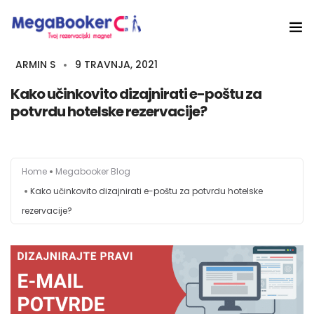
ARMIN S
9 TRAVNJA, 2021
Hotelski Ekosistem
Kako učinkovito dizajnirati e-poštu za
Rješenja
potvrdu hotelske rezervacije?
Tehnologija Za
Cijene
Home
Megabooker Blog
Kako učinkovito dizajnirati e-poštu za potvrdu hotelske
Akademija
rezervacije?
O nama
Hotel Audit
Započni Danas