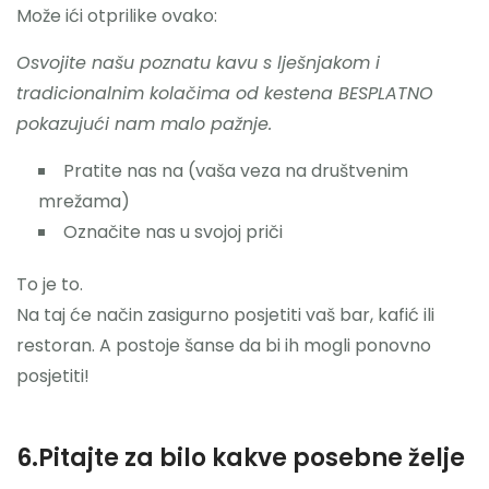
Može ići otprilike ovako:
Osvojite našu poznatu kavu s lješnjakom i
tradicionalnim kolačima od kestena BESPLATNO
pokazujući nam malo pažnje.
Pratite nas na (vaša veza na društvenim
mrežama)
Označite nas u svojoj priči
To je to.
Na taj će način zasigurno posjetiti vaš bar, kafić ili
restoran. A postoje šanse da bi ih mogli ponovno
posjetiti!
6.Pitajte za bilo kakve posebne želje