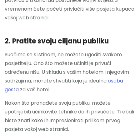
potvrdu u tražilici da postanete vidljivi svijetu. S
vremenom ćete početi privlačiti više posjeta kupaca
vašoj web stranici.
2. Pratite svoju ciljanu publiku
Suočimo se s istinom, ne možete ugoditi svakom
posjetitelju. Ono što možete učiniti je privući
određenu nišu. U skladu s vašim hotelom i njegovim
sadržajima, morate shvatiti koja je idealna
osoba
gosta
za vaš hotel.
Nakon što pronađete svoju publiku, možete
upotrijebiti učinkovite tehnike da ih privučete. Trebali
biste znati kako ih impresionirati prilikom prvog
posjeta vašoj web stranici.