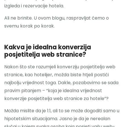
izgleda i rezervacije hotela.
Ali ne brinite. U ovom blogu, raspravljat ćemo o
svemu korak po korak.
Kakva je idealna
konverzija
posjetitelja web stranice
?
Nakon što ste razumjeli konverziju posjetitelja web
stranice, kao hotelijer, možda biste htjeli postići
najbolju vrijednost toga. Dakle, pozabavimo se sada
pravim pitanjem – “koja je idealna vrijednost
konverzije posjetitelja web stranice za hotele”?
Možda mislite da je 1:1, ali to se može dogoditi samo u
hipotetskim situacijama. Jasno je da je nerealan
slučaj u kojem svaka osoba koja posjeti vašu web-