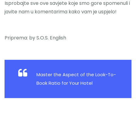
Isprobajte sve ove savjete koje smo gore spomenuli i
javite nam u komentarima kako vam je uspjelo!
Priprema: by S.O.S. English
Master the Aspect of the Look-To-
Book Ratio for Your Hotel