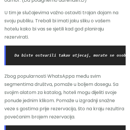
odmor. (Da podignemo adrenalin:D)
U tim je slučajevima važno ostaviti trajan dojam na
svoju publiku. Trebali bi imati jaku sliku o vašem
hotelu kako bi vas se sjetili kad god planiraju
rezervirati.
Da biste ostvarili takav utjecaj, morate se osobn
Zbog popularnosti WhatsAppa među svim
segmentima društva, pomaže u boljem dosegu. Sa
svojim alatom za katalog, hoteli mogu dijeliti svoje
ponude jednim klikom. Pomaže u izgradnji snažne
veze s gostima prije rezervacija, što na kraju rezultira
povećanim brojem rezervacija.