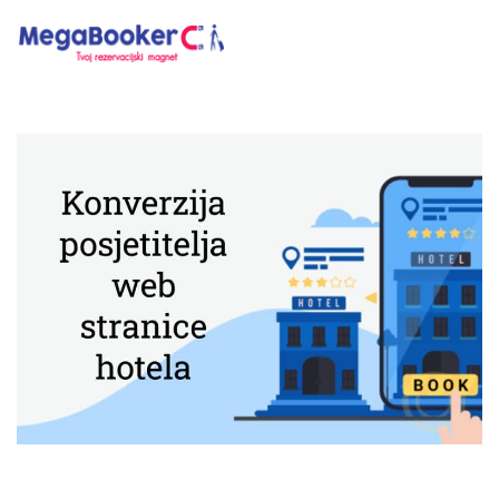
Hotelski Ekosistem
Rješenja
Tehnologija Za
Cijene
Akademija
O nama
Hotel Audit
Započni Danas