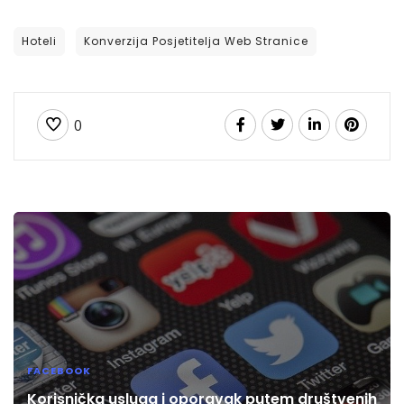
Hoteli
Konverzija Posjetitelja Web Stranice
0
FACEBOOK
Korisnička usluga i oporavak putem društvenih