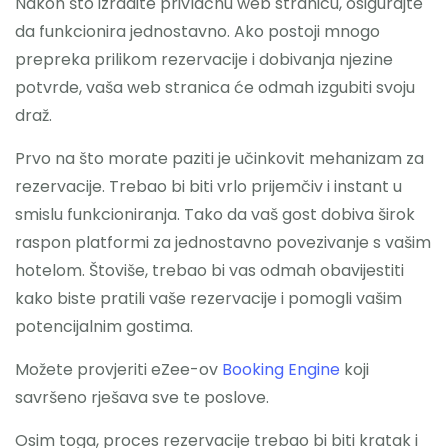
Nakon što izradite privlačnu web stranicu, osigurajte
da funkcionira jednostavno. Ako postoji mnogo
prepreka prilikom rezervacije i dobivanja njezine
potvrde, vaša web stranica će odmah izgubiti svoju
draž.
Prvo na što morate paziti je učinkovit mehanizam za
rezervacije. Trebao bi biti vrlo prijemčiv i instant u
smislu funkcioniranja. Tako da vaš gost dobiva širok
raspon platformi za jednostavno povezivanje s vašim
hotelom. Štoviše, trebao bi vas odmah obavijestiti
kako biste pratili vaše rezervacije i pomogli vašim
potencijalnim gostima.
Možete provjeriti eZee-ov
Booking Engine
koji
savršeno rješava sve te poslove.
Osim toga, proces rezervacije trebao bi biti kratak i