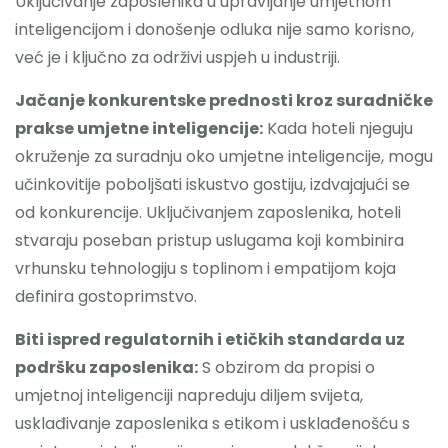
Uključivanje zaposlenika u upravljanje umjetnom
inteligencijom i donošenje odluka nije samo korisno,
već je i ključno za održivi uspjeh u industriji.
Jačanje konkurentske prednosti kroz suradničke
prakse umjetne inteligencije:
Kada hoteli njeguju
okruženje za suradnju oko umjetne inteligencije, mogu
učinkovitije poboljšati iskustvo gostiju, izdvajajući se
od konkurencije. Uključivanjem zaposlenika, hoteli
stvaraju poseban pristup uslugama koji kombinira
vrhunsku tehnologiju s toplinom i empatijom koja
definira gostoprimstvo.
Biti ispred regulatornih i etičkih standarda uz
podršku zaposlenika:
S obzirom da propisi o
umjetnoj inteligenciji napreduju diljem svijeta,
usklađivanje zaposlenika s etikom i usklađenošću s