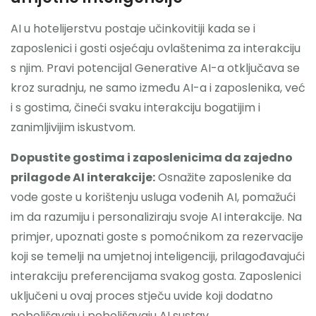
AI u hotelijerstvu postaje učinkovitiji kada se i
zaposlenici i gosti osjećaju ovlaštenima za interakciju
s njim. Pravi potencijal Generative AI-a otključava se
kroz suradnju, ne samo između AI-a i zaposlenika, već
i s gostima, čineći svaku interakciju bogatijim i
zanimljivijim iskustvom.
Dopustite gostima i zaposlenicima da zajedno
prilagode AI interakcije:
Osnažite zaposlenike da
vode goste u korištenju usluga vođenih AI, pomažući
im da razumiju i personaliziraju svoje AI interakcije. Na
primjer, upoznati goste s pomoćnikom za rezervacije
koji se temelji na umjetnoj inteligenciji, prilagođavajući
interakciju preferencijama svakog gosta. Zaposlenici
uključeni u ovaj proces stječu uvide koji dodatno
poboljšavaju i poboljšavaju AI sustav.