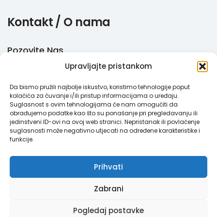
Kontakt / O nama
Pozovite Nas
Upravljajte pristankom
+385 51 770 710
Da bismo pružili najbolje iskustvo, koristimo tehnologije poput
Email
kolačića za čuvanje i/ili pristup informacijama o uređaju.
Suglasnost s ovim tehnologijama će nam omogućiti da
info@megabooker.hr
obrađujemo podatke kao što su ponašanje pri pregledavanju ili
jedinstveni ID-ovi na ovoj web stranici. Nepristanak ili povlačenje
WhatsApp / Viber
suglasnosti može negativno utjecati na određene karakteristike i
funkcije.
+385 95 387 193
Prihvati
Zabrani
Megabooker © 2021. Sva prava pridržana.
Pravila privatnosti
|
Pogledaj postavke
Opći uvjeti