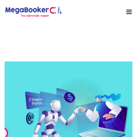
Hotelski Ekosistem
Rješenja
Tehnologija Za
Cijene
Akademija
O nama
Hotel Audit
Započni Danas