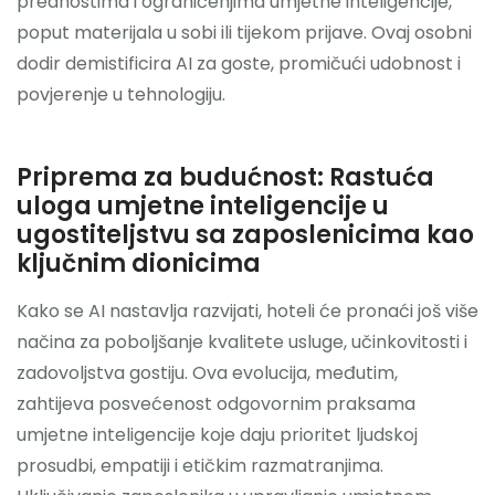
prednostima i ograničenjima umjetne inteligencije,
poput materijala u sobi ili tijekom prijave. Ovaj osobni
dodir demistificira AI za goste, promičući udobnost i
povjerenje u tehnologiju.
Priprema za budućnost: Rastuća
uloga umjetne inteligencije u
ugostiteljstvu sa zaposlenicima kao
ključnim dionicima
Kako se AI nastavlja razvijati, hoteli će pronaći još više
načina za poboljšanje kvalitete usluge, učinkovitosti i
zadovoljstva gostiju. Ova evolucija, međutim,
zahtijeva posvećenost odgovornim praksama
umjetne inteligencije koje daju prioritet ljudskoj
prosudbi, empatiji i etičkim razmatranjima.