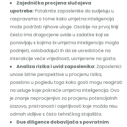
Zajednička procjena slučajeva
upotrebe:
Potaknite zaposlenike da sudjeluju u
raspravama o tome kako umjetna inteligencija
može podržati njihove uloge. Osoblje na prvoj liniji
često ima dragocjene uvide u zadatke koji se
ponavljaju s kojima bi umjetna inteligencija mogla
podnijeti, oslobađajući ih da se usredotoče na
interakcije veće vrijednosti, usmjerene na gosta.
Analiza rizika i uvid zaposlenika:
Zaposlenici
unose bitne perspektive u procjenu rizika,
posebno u pogledu toga kako gosti mogu reagirati
na usluge koje pokreće umjetna inteligencija. Ovo
je znanje neprocjenjivo za procjenu potencijalnih
izazova, pristranosti i osjetljivosti koje možda nisu
odmah vidljive s čisto tehničkog stajališta.
Due diligence dobavljača s povratnim