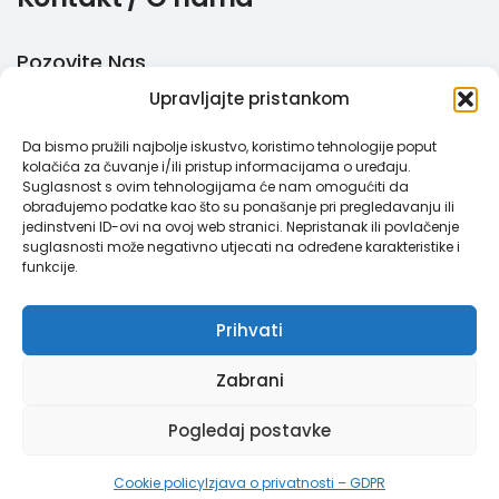
Pozovite Nas
Upravljajte pristankom
+385 51 770 710
Da bismo pružili najbolje iskustvo, koristimo tehnologije poput
Email
kolačića za čuvanje i/ili pristup informacijama o uređaju.
Suglasnost s ovim tehnologijama će nam omogućiti da
info@megabooker.hr
obrađujemo podatke kao što su ponašanje pri pregledavanju ili
jedinstveni ID-ovi na ovoj web stranici. Nepristanak ili povlačenje
WhatsApp / Viber
suglasnosti može negativno utjecati na određene karakteristike i
funkcije.
+385 95 387 193
Prihvati
Zabrani
Megabooker © 2021. Sva prava pridržana.
Pravila privatnosti
|
Pogledaj postavke
Opći uvjeti
Cookie policy
Izjava o privatnosti – GDPR