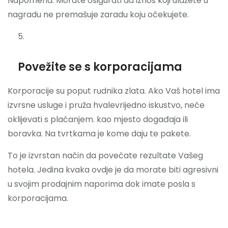
Napomena: Morate osigurati da iznos koji ulažete u
nagradu ne premašuje zaradu koju očekujete.
Povežite se s korporacijama
Korporacije su poput rudnika zlata. Ako Vaš hotel ima
izvrsne usluge i pruža hvalevrijedno iskustvo, neće
oklijevati s plaćanjem. kao mjesto događaja ili
boravka. Na tvrtkama je kome daju te pakete.
To je izvrstan način da povećate rezultate Vašeg
hotela. Jedina kvaka ovdje je da morate biti agresivni
u svojim prodajnim naporima dok imate posla s
korporacijama.