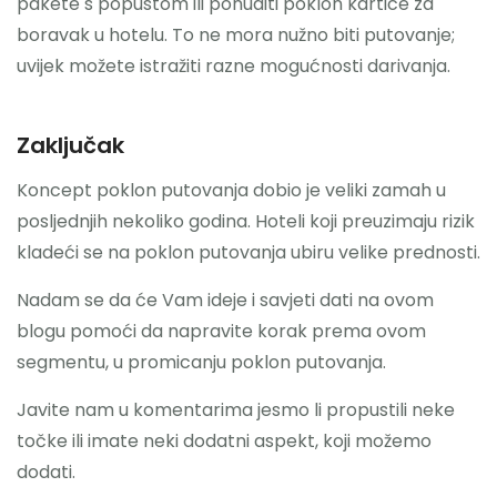
pakete s popustom ili ponuditi poklon kartice za
boravak u hotelu. To ne mora nužno biti putovanje;
uvijek možete istražiti razne mogućnosti darivanja.
Zaključak
Koncept poklon putovanja dobio je veliki zamah u
posljednjih nekoliko godina. Hoteli koji preuzimaju rizik
kladeći se na poklon putovanja ubiru velike prednosti.
Nadam se da će Vam ideje i savjeti dati na ovom
blogu pomoći da napravite korak prema ovom
segmentu, u promicanju poklon putovanja.
Javite nam u komentarima jesmo li propustili neke
točke ili imate neki dodatni aspekt, koji možemo
dodati.