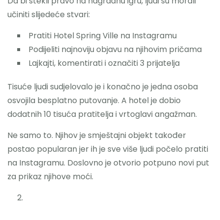
Da bi stekli pravo na nagradnu igru, ljudi su morali
učiniti slijedeće stvari:
Pratiti Hotel Spring Ville na Instagramu
Podijeliti najnoviju objavu na njihovim pričama
Lajkajti, komentirati i označiti 3 prijatelja
Tisuće ljudi sudjelovalo je i konačno je jedna osoba
osvojila besplatno putovanje. A hotel je dobio
dodatnih 10 tisuća pratitelja i vrtoglavi angažman.
Ne samo to. Njihov je smještajni objekt također
postao popularan jer ih je sve više ljudi počelo pratiti
na Instagramu. Doslovno je otvorio potpuno novi put
za prikaz njihove moći.