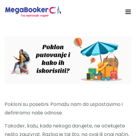
Hotelski Ekosistem
Rješenja
Tehnologija Za
Cijene
Akademija
O nama
Pokloni su posebni. Pomažu nam da uspostavimo i
definiramo naše odnose.
Hotel Audit
Također, kažu, kada nekoga darujete, ne očekujete
Započni Danas
nešto zauzvrat. Razlog je taj što, na ovaj ili onaj način,