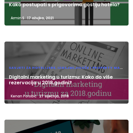
Kako postupati s prigovorima gostiju hotela?
Armin S
17 ožujka, 2021
SAVJETI ZA HOTELIJERE, IZNAJMLJIVAČE I PROPERTY MANAGERE
Digitalni marketing u turizmu: Kako do više
rezervacija u 2018.godini?
Kenan Porobić
27 siječnja, 2018