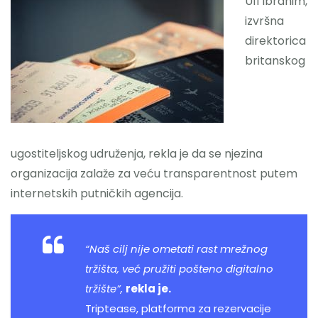
Ufi Ibrahim,
izvršna
direktorica
britanskog
ugostiteljskog udruženja, rekla je da se njezina
organizacija zalaže za veću transparentnost putem
internetskih putničkih agencija.
“Naš cilj nije ometati rast mrežnog
tržišta, već pružiti pošteno digitalno
tržište”,
rekla je.
Triptease, platforma za rezervacije