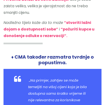
zaista velika, velika je vjerojatnost da ne treba
smanjiti cijenu.
Nadležno tijelo kaže da to može
“stvoriti lažni
dojam o dostupnosti sobe”
i
“požuriti kupce u
donošenje odluke o rezervaciji”.
♦ CMA također razmatra tvrdnje o
popustima.
„Na primjer, zahtjev se može
temeljiti na višoj cijeni koja je bila
dostupna samo kratko vrijeme ili
nije relevantna za korisnikove