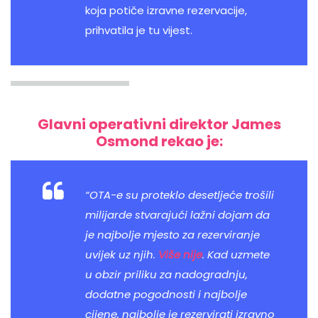
koja potiče
izravne rezervacije
,
prihvatila je tu vijest.
Glavni operativni direktor James
Osmond rekao je:
“OTA-e su proteklo desetljeće trošili
milijarde stvarajući lažni dojam da
je najbolje mjesto za rezerviranje
uvijek uz njih.
Više nije
. Kad uzmete
u obzir priliku za nadogradnju,
dodatne pogodnosti i najbolje
cijene, najbolje je rezervirati izravno