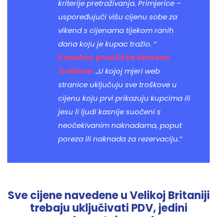
kriterije pretraživanja. Primjerice –
uspoređujući višu cijenu sobe za
vikend s cijenama tijekom ranih
dana koju je kupac tražio. “
Konačno, proučit će skrivene
troškove:
„U kojoj mjeri
web
stranice uključuju sve troškove u
cijenu
koju prvi prikazuju kupcima ili
jesu li ljudi kasnije suočeni s
neočekivanim naknadama, poput
poreza ili naknada za rezervaciju.“
Sve cijene navedene u Velikoj Britaniji
trebaju uključivati PDV, jedini