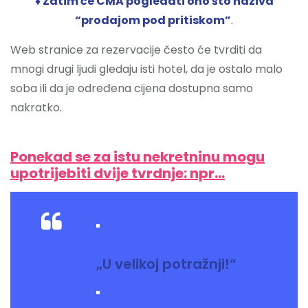
♦ Zatim će CMA pogledati ono što naziva
“prodajom pod pritiskom”
.
Web stranice za rezervacije često će tvrditi da
mnogi drugi ljudi gledaju isti hotel, da je ostalo malo
soba ili da je određena cijena dostupna samo
nakratko.
Ponekad se za istu nekretninu mogu
upotrijebiti dvije tvrdnje: npr…
„U velikoj potražnji!“