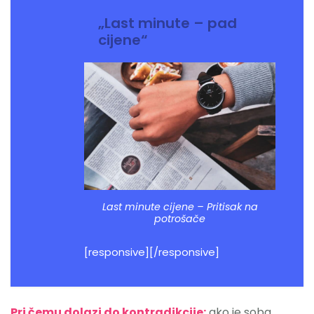
„Last minute – pad
cijene“
Last minute cijene – Pritisak na
potrošače
[responsive][/responsive]
Pri čemu dolazi do kontradikcije:
ako je soba