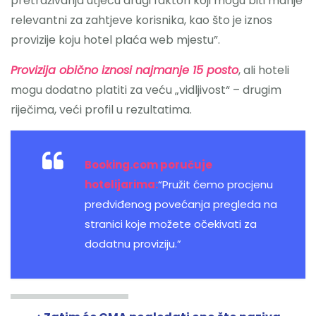
pretraživanja utječu drugi faktori koji mogu biti manje
relevantni za zahtjeve korisnika, kao što je iznos
provizije koju hotel plaća web mjestu”.
Provizija obično iznosi najmanje 15 posto
, ali hoteli
mogu dodatno platiti za veću „vidljivost“ – drugim
riječima, veći profil u rezultatima.
Booking.com poručuje
hotelijarima:
“Pružit ćemo procjenu
predviđenog povećanja pregleda na
stranici koje možete očekivati ​​za
dodatnu proviziju.”