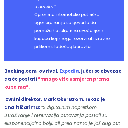
u hotelu. “
Ogromne internetske putničke
agencije ranije su govorile da
pomažu hotelijerima uvođenjem
kupaca koji mogu rezervirati izravno
prilikom sljedećeg boravka.
Booking.com-ov rival,
Expedia
, jučer se obvezao
da će postati
“mnogo više usmjeren prema
kupcima”.
Izvršni direktor, Mark Okerstrom, rekao je
analitičarima:
“S digitalnim napretkom,
istraživanje i rezervacija putovanja postali su
eksponencijalno bolji, ali pred nama je još dug put