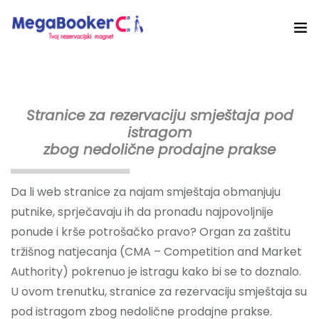
Hotelski Ekosistem
Rješenja
Stranice za rezervaciju smještaja pod
istragom
Tehnologija Za
zbog nedolične prodajne prakse
Cijene
Da li web stranice za najam smještaja obmanjuju
Akademija
putnike, sprječavaju ih da pronađu najpovoljnije
ponude i krše potrošačko pravo? Organ za zaštitu
O nama
tržišnog natjecanja (CMA – Competition and Market
Authority) pokrenuo je istragu kako bi se to doznalo.
Hotel Audit
U ovom trenutku, stranice za rezervaciju smještaja su
pod istragom zbog nedolične prodajne prakse.
Započni Danas