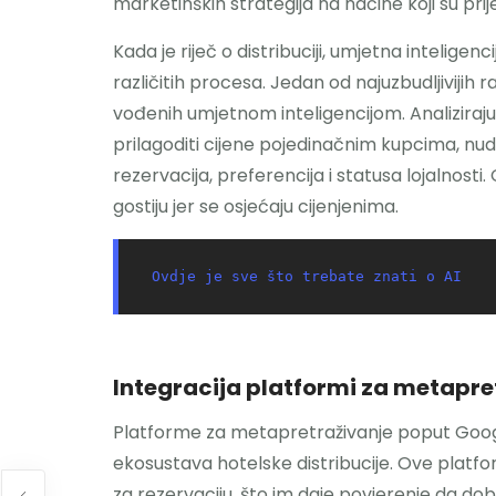
marketinških strategija na načine koji su prij
Kada je riječ o distribuciji, umjetna intelige
različitih procesa. Jedan od najuzbudljivijih
vođenih umjetnom inteligencijom. Analizirajuć
prilagoditi cijene pojedinačnim kupcima, nude
rezervacija, preferencija i statusa lojalnos
gostiju jer se osjećaju cijenjenima.
Ovdje je sve što trebate znati o AI
Integracija platformi za metapre
Platforme za metapretraživanje poput Googl
ekosustava hotelske distribucije. Ove plat
za rezervaciju, što im daje povjerenje da dob