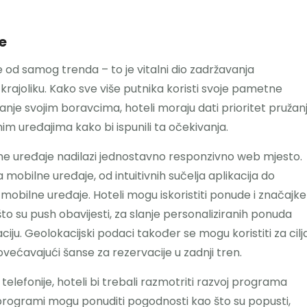
je
e od samog trenda – to je vitalni dio zadržavanja
ajoliku. Kako sve više putnika koristi svoje pametne
ljanje svojim boravcima, hoteli moraju dati prioritet pružan
im uređajima kako bi ispunili ta očekivanja.
lne uređaje nadilazi jednostavno responzivno web mjesto.
 mobilne uređaje, od intuitivnih sučelja aplikacija do
obilne uređaje. Hoteli mogu iskoristiti ponude i značajke
to su push obavijesti, za slanje personaliziranih ponuda
aciju. Geolokacijski podaci također se mogu koristiti za cilj
većavajući šanse za rezervacije u zadnji tren.
 telefonije, hoteli bi trebali razmotriti razvoj programa
Ovi programi mogu ponuditi pogodnosti kao što su popusti,