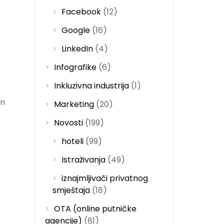
Facebook
(12)
Google
(16)
LinkedIn
(4)
Infografike
(6)
Inkluzivna industrija
(1)
an
Marketing
(20)
Novosti
(199)
hoteli
(99)
Istraživanja
(49)
iznajmljivači privatnog
smještaja
(18)
OTA (online putničke
agencije)
(81)