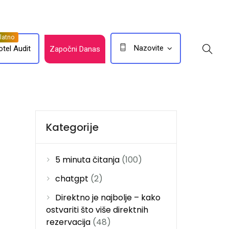
Nazovite
otel Audit
Započni Danas
Kategorije
5 minuta čitanja
(100)
chatgpt
(2)
Direktno je najbolje – kako
ostvariti što više direktnih
rezervacija
(48)