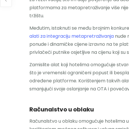
platformama za metapretraživanje više nij
tržištu.
Međutim, istaknuti se među brojnim konkur
alati za integraciju metapretraživanja
nude r
ponude i dinamičke cijene izravno na te plat
privlačeći putnike osjetljive na cijenu koji su
Zamislite alat koji hotelima omogućuje stva
što je vremenski ograničeni popust ili bes
određene platforme. Korištenjem takvih alata
smanjujući svoje oslanjanje na OTA i povećava
Računalstvo u oblaku
Računalstvo u oblaku omogućuje hotelima upr