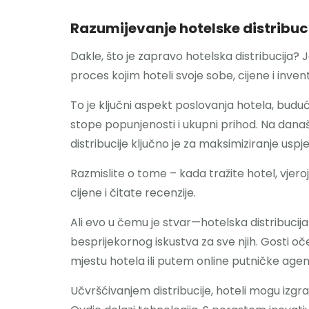
Razumijevanje hotelske distribucij
Dakle, što je zapravo hotelska distribucija?
proces kojim hoteli svoje sobe, cijene i inve
To je ključni aspekt poslovanja hotela, budući
stope popunjenosti i ukupni prihod. Na dan
distribucije ključno je za maksimiziranje uspj
Razmislite o tome – kada tražite hotel, vje
cijene i čitate recenzije.
Ali evo u čemu je stvar—hotelska distribucija 
besprijekornog iskustva za sve njih. Gosti oč
mjestu hotela ili putem online putničke agenc
Učvršćivanjem distribucije, hoteli mogu izgrad