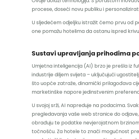
Ovdje dolazi tehnologija. S porastom inovativ
procese, doseći novu publiku i personalizirati
U sljedećem odjeljku istražit ćemo prvu od p
one pomažu hotelima da ostanu ispred krivul
Sustavi upravljanja prihodima p
Umjetna inteligencija (AI) brzo je prešla iz f
industrije diljem svijeta – uključujući ugostit
što uopće zatraže, dinamički prilagođava ci
marketinške napore jedinstvenim preferenc
U svojoj srži, AI napreduje na podacima. Sva
pregledavanja vaše web stranice do odjave, s
obrađuju te podatke nevjerojatnom brzinom, 
točnošću. Za hotele to znači mogućnost predv