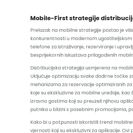
Mobile-First strategije distribuci
Prelazak na mobilne strategije postao je viš
konkurentnosti u modernom ugostiteljskom kr
telefone za istraživanje, rezerviranje i uprav
besprijekornih iskustava prilagođenih mobiln
Distribucijska strategija usmjerena na mobi
Uključuje optimizaciju svake dodirne točke za
mehanizama za rezervacije optimiziranih za m
koje su ekskluzivne za mobilne uređaje, kao š
izravno gostima koji su preuzeli njihovu aplik
putnika u blizini s posebnim promocijama, po
Kako bi u potpunosti iskoristili trend mobilne
vjernosti koji su ekskluzivni za aplikacije. 