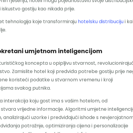
nih rješenja, hoteli mogu pojednostaviti svoje distribucijsk
 iskustvo gostiju kao nikada prije.
et tehnologija koje transformiraju
hotelsku distribuciju
i k
je.
okretani umjetnom inteligencijom
uturističkog koncepta u opipljivu stvarnost, revolucionirajuć
eljstvo. Zamislite hotel koji predviđa potrebe gostiju prije n
jene koristeći podatke u stvarnom vremenu i kroji
ijama svakog putnika.
ka interakcija koju gost ima s vašim hotelom, od
tvara vrijedne informacije. Algoritmi umjetne inteligenci
analizirajući uzorke i predviđajući ishode s nevjerojatno
iđanja potražnje, optimiziranja cijena i personalizacije