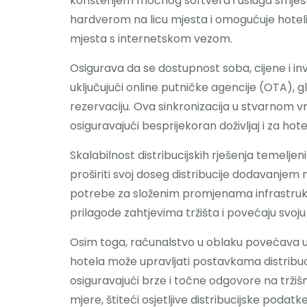
korištenjem moćnog softvera i usluga smješte
hardverom na licu mjesta i omogućuje hotelima
mjesta s internetskom vezom.
Osigurava da se dostupnost soba, cijene i i
uključujući online putničke agencije (OTA), g
rezervaciju. Ova sinkronizacija u stvarnom vr
osiguravajući besprijekoran doživljaj i za hotel
Skalabilnost distribucijskih rješenja temelj
proširiti svoj doseg distribucije dodavanjem
potrebe za složenim promjenama infrastrukt
prilagode zahtjevima tržišta i povećaju svoju 
Osim toga, računalstvo u oblaku povećava uči
hotela može upravljati postavkama distribucije,
osiguravajući brze i točne odgovore na trži
mjere, štiteći osjetljive distribucijske podatke