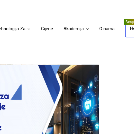
H
ehnologija Za
Cijene
Akademija
O nama