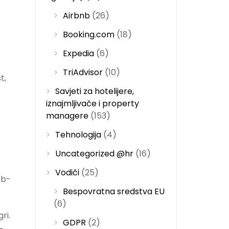
Airbnb
(26)
Booking.com
(18)
Expedia
(6)
TriAdvisor
(10)
t,
Savjeti za hotelijere,
iznajmljivače i property
managere
(153)
Tehnologija
(4)
Uncategorized @hr
(16)
Vodiči
(25)
eb-
Bespovratna sredstva EU
(6)
ri.
GDPR
(2)