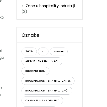
e
Žene u hospitality industriji
(3)
ako
Oznake
i
2020
AI
AIRBNB
ego
AIRBNB IZNAJMLJIVAČI
BOOKING.COM
BOOKING.COM IZNAJMLJIVANJE
je
BOOKING.COM IZNAJMLJIVAČI
m
CHANNEL MANAGEMENT