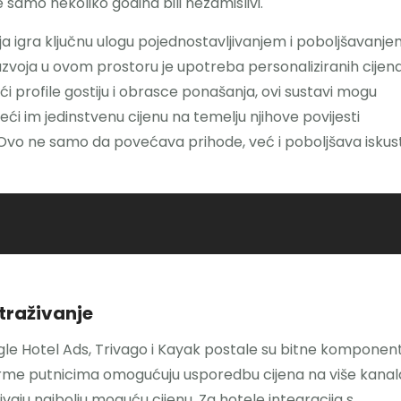
e samo nekoliko godina bili nezamislivi.
ncija igra ključnu ulogu pojednostavljivanjem i poboljšavanj
 razvoja u ovom prostoru je upotreba personaliziranih cijen
i profile gostiju i obrasce ponašanja, ovi sustavi mogu
ći im jedinstvenu cijenu na temelju njihove povijesti
ti. Ovo ne samo da povećava prihode, već i poboljšava iskus
traživanje
e Hotel Ads, Trivago i Kayak postale su bitne komponen
forme putnicima omogućuju usporedbu cijena na više kanal
ivaju najbolju moguću cijenu. Za hotele integracija s