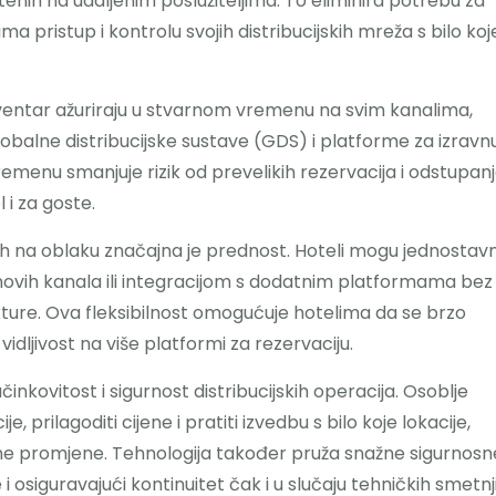
nih na udaljenim poslužiteljima. To eliminira potrebu za
 pristup i kontrolu svojih distribucijskih mreža s bilo koj
nventar ažuriraju u stvarnom vremenu na svim kanalima,
lobalne distribucijske sustave (GDS) i platforme za izravn
emenu smanjuje rizik od prevelikih rezervacija i odstupanj
 i za goste.
enih na oblaku značajna je prednost. Hoteli mogu jednostav
 novih kanala ili integracijom s dodatnim platformama bez
ure. Ova fleksibilnost omogućuje hotelima da se brzo
vidljivost na više platformi za rezervaciju.
nkovitost i sigurnost distribucijskih operacija. Osoblje
 prilagoditi cijene i pratiti izvedbu s bilo koje lokacije,
šne promjene. Tehnologija također pruža snažne sigurnosn
 i osiguravajući kontinuitet čak i u slučaju tehničkih smetnji