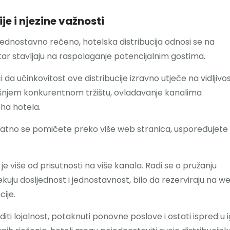
e i njezine važnosti
 Jednostavno rečeno, hotelska distribucija odnosi se na
ntar stavljaju na raspolaganje potencijalnim gostima.
 da učinkovitost ove distribucije izravno utječe na vidljivos
ašnjem konkurentnom tržištu, ovladavanje kanalima
eha hotela.
rojatno se pomičete preko više web stranica, uspoređujete
je više od prisutnosti na više kanala. Radi se o pružanju
ekuju dosljednost i jednostavnost, bilo da rezerviraju na w
ije.
iti lojalnost, potaknuti ponovne poslove i ostati ispred u ig