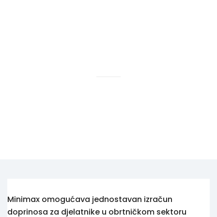
Hotelski Ekosistem
Pregled funkcionalnosti programa
Minimax
Rješenja
Obračunavanje doprisnosa obrtnicima
Tehnologija Za
Cijene
Akademija
O nama
Hotel Audit
Minimax omogućava jednostavan izračun
doprinosa za djelatnike u obrtničkom sektoru
Započni Danas