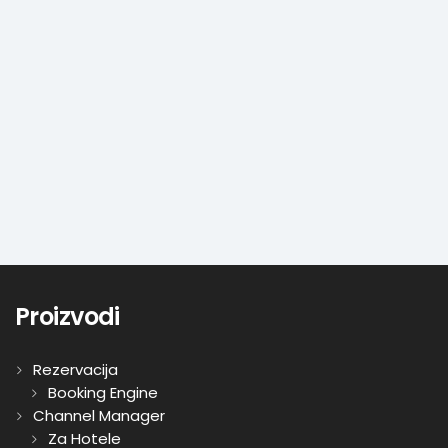
Vođenje količinske i vrijednosne maloprodaje
Dnevni utržak
Unesite ili prenesite dnevni utržak iz drugih programa
Radni nalozi
Povezani s robnim i materijalnim poslovanjem
Proizvodi
Rezervacija
Booking Engine
Channel Manager
Za Hotele