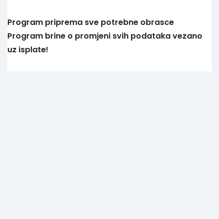
Program priprema sve potrebne obrasce
Program brine o promjeni svih podataka vezano
uz isplate!
Poslovanje
Predračuni i izlazni računi
Izrađujte račune, storna računa i račune za
predujam.
Gotovinski računi
Možete izdavati gotovinske račune s poreznim
potvrđivanjem
Ulazni računi