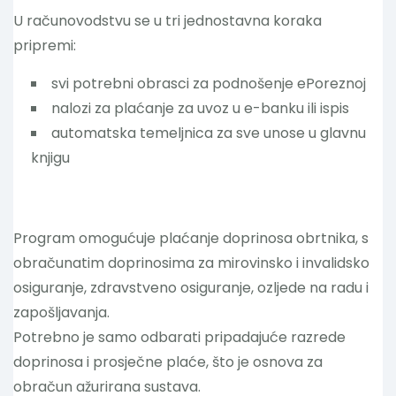
U računovodstvu se u tri jednostavna koraka
Nazovite
pripremi:
svi potrebni obrasci za podnošenje ePoreznoj
nalozi za plaćanje za uvoz u e-banku ili ispis
automatska temeljnica za sve unose u glavnu
knjigu
Program omogućuje plaćanje doprinosa obrtnika, s
obračunatim doprinosima za mirovinsko i invalidsko
osiguranje, zdravstveno osiguranje, ozljede na radu i
zapošljavanja.
Potrebno je samo odbarati pripadajuće razrede
doprinosa i prosječne plaće, što je osnova za
obračun ažurirana sustava.