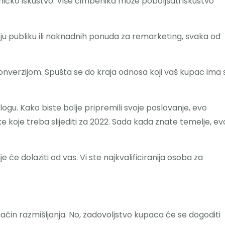
sničko iskustvo. Više čimbenika može poboljšati iskustvo
voju publiku ili naknadnih ponuda za remarketing, svaka od
konverzijom. Spušta se do kraja odnosa koji vaš kupac ima 
logu. Kako biste bolje pripremili svoje poslovanje, evo
e koje treba slijediti za 2022. Sada kada znate temelje, ev
je će dolaziti od vas. Vi ste najkvalificiranija osoba za
način razmišljanja. No, zadovoljstvo kupaca će se dogoditi