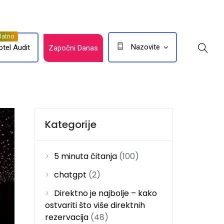
Nazovite
otel Audit
Započni Danas
Kategorije
5 minuta čitanja
(100)
chatgpt
(2)
Direktno je najbolje – kako
ostvariti što više direktnih
rezervacija
(48)