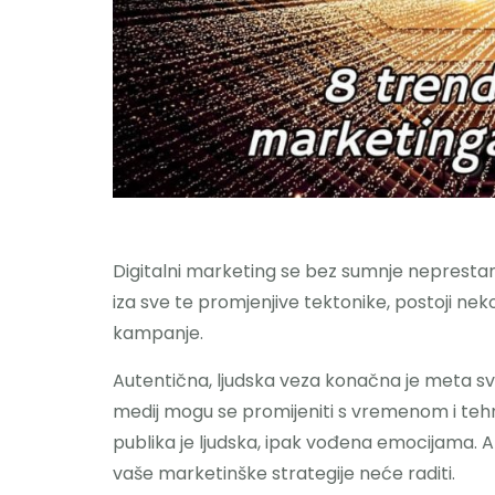
Digitalni marketing se bez sumnje neprestan
iza sve te promjenjive tektonike, postoji nek
kampanje.
Autentična, ljudska veza konačna je meta sv
medij mogu se promijeniti s vremenom i tehn
publika je ljudska, ipak vođena emocijama. Ak
vaše marketinške strategije neće raditi.