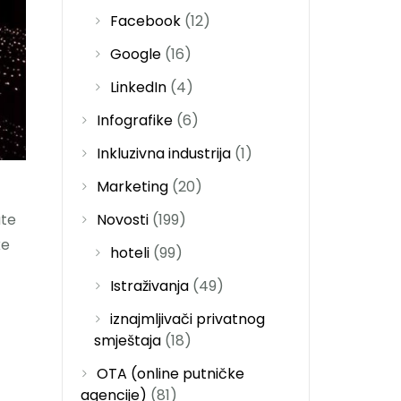
Facebook
(12)
Google
(16)
LinkedIn
(4)
Infografike
(6)
Inkluzivna industrija
(1)
Marketing
(20)
Novosti
(199)
ate
ke
hoteli
(99)
Istraživanja
(49)
iznajmljivači privatnog
smještaja
(18)
OTA (online putničke
agencije)
(81)