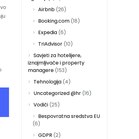
evo
Airbnb
(26)
uju
Booking.com
(18)
Expedia
(6)
TriAdvisor
(10)
Savjeti za hotelijere,
iznajmljivače i property
o
managere
(153)
Tehnologija
(4)
Uncategorized @hr
(16)
Vodiči
(25)
Bespovratna sredstva EU
(6)
GDPR
(2)