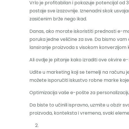
Vrlo je profitabilan i pokazuje potencijal 
postaje sve izazovnije. Iznenadni skok usvaja
zasićenim brže nego ikad.
Danas, ako morate iskoristiti prednosti e-m
poruka jedne veličine za sve. Da bismo vam d
lansiranje proizvoda s visokom konverzijom k
Ali ovdje je pitanje kako izraditi ove okvire e
Uđite u marketing koji se temelji na računu j
možete isporučiti iskustvo robne marke koje 
Optimizacija vaše e-pošte za personalizaciju 
Da biste to učinili ispravno, uzmite u obzir sv
proizvoda, konteksta i vremena, svaki eleme