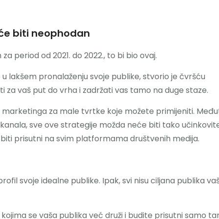
će biti neophodan
n za period od 2021. do 2022., to bi bio ovaj.
o u lakšem pronalaženju svoje publike, stvorio je čvršću
iti za vaš put do vrha i zadržati vas tamo na duge staze.
g marketinga za male tvrtke koje možete primijeniti. Među
kanala, sve ove strategije možda neće biti tako učinkovit
 biti prisutni na svim platformama društvenih medija.
 profil svoje idealne publike. Ipak, svi nisu ciljana publika v
kojima se vaša publika već druži i budite prisutni samo t