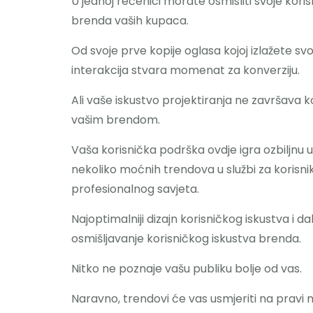
U jednoj rečenici morate osmisliti svoje kori
brenda vaših kupaca.
Od svoje prve kopije oglasa kojoj izlažete s
interakcija stvara momenat za konverziju.
Ali vaše iskustvo projektiranja ne završava 
vašim brendom.
Vaša korisnička podrška ovdje igra ozbiljnu u
nekoliko moćnih trendova u službi za korisnik
profesionalnog savjeta.
Najoptimalniji dizajn korisničkog iskustva i dal
osmišljavanje korisničkog iskustva brenda.
Nitko ne poznaje vašu publiku bolje od vas.
Naravno, trendovi će vas usmjeriti na pravi 