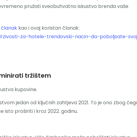
istovremeno pružati sveobuhvatno iskustvo brenda vaše
j
članak
kao i ovaj koristan članak:
ivosti-za-hotele-trendovski-nacin-da-poboljsate-svo
inirati tržištem
kustva kupovine.
tvom jedan od ključnih zahtjeva 2021. To je ono zbog čeg
 isto proširiti i kroz 2022. godinu.