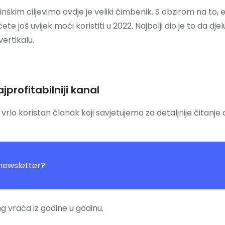
nškim ciljevima ovdje je veliki čimbenik. S obzirom na to, 
 još uvijek moći koristiti u 2022. Najbolji dio je to da djel
vertikalu.
jprofitabilniji kanal
vrlo koristan članak koji savjetujemo za detaljnije čitanje 
 newsletter?
g vraća iz godine u godinu.