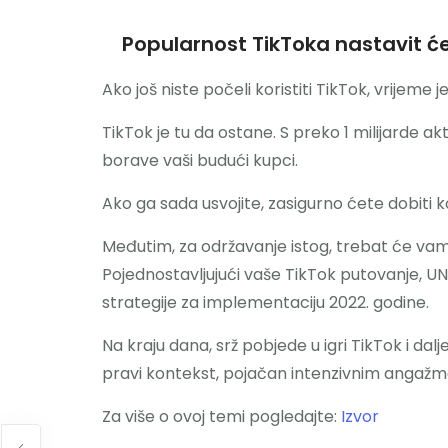
Popularnost TikToka nastavit će
Ako još niste počeli koristiti TikTok, vrijeme j
TikTok je tu da ostane. S preko 1 milijarde akt
borave vaši budući kupci.
Ako ga sada usvojite, zasigurno ćete dobiti
Međutim, za održavanje istog, trebat će vam vi
Pojednostavljujući vaše TikTok putovanje, 
strategije za implementaciju 2022. godine.
Na kraju dana, srž pobjede u igri TikTok i dal
pravi kontekst, pojačan intenzivnim angažm
Za više o ovoj temi pogledajte:
Izvor