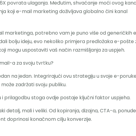
od 36X povrata ulaganja. Međutim, shvaćanje moći ovog kan
nja koji e-mail marketing doživljava globalno čini kanal
ail marketinga, potrebno vam je puno više od generičkih 
ali bolju ideju, evo nekoliko primjera predložaka e-pošte 
oji mogu uspostaviti vaš način razmišljanja za uspjeh.
-mail-a za svoju tvrtku?
edan na jedan. Integrirajući ovu strategiju u svoje e-poruke
može zadržati svoju publiku.
i prilagodbu stoga ovdje postaje ključni faktor uspjeha.
aki detalj, mali i veliki. Od kopiranja, dizajna, CTA-a, ponude
nt doprinosi konačnom cilju konverzije.