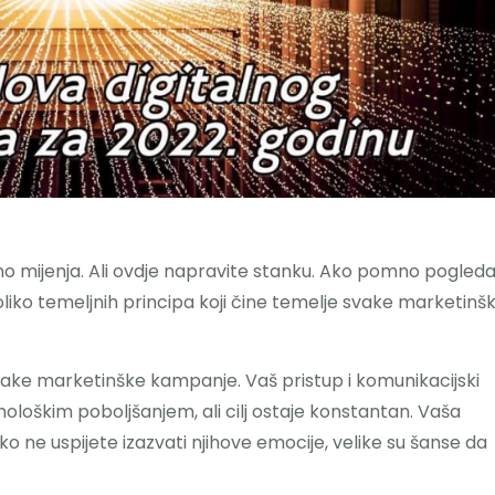
o mijenja. Ali ovdje napravite stanku. Ako pomno pogled
oliko temeljnih principa koji čine temelje svake marketinš
ake marketinške kampanje. Vaš pristup i komunikacijski
ološkim poboljšanjem, ali cilj ostaje konstantan. Vaša
o ne uspijete izazvati njihove emocije, velike su šanse da