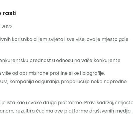
 rasti
e 2022.
ivnih korisnika diljem svijeta i sve više, ovo je mjesto gdje
 konkurentsku prednost u odnosu na vaše konkurente.
še od optimizirane profilne slike i biografije.
UNUM, kompanija osiguranja, preporučuje neke napredne
je je ista kao i svake druge platforme. Pravi sadržaj, smješt
anom, rezultira čudima ove platforme društvenih medija.