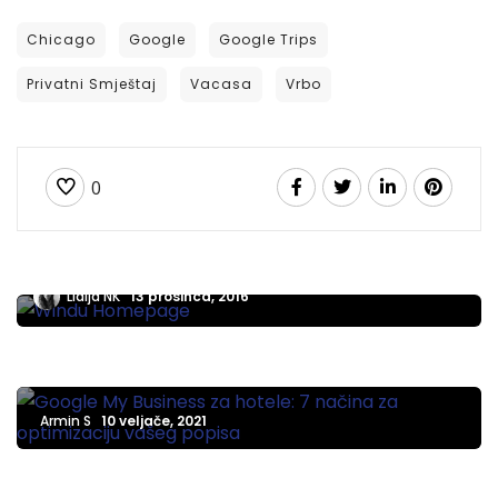
Chicago
Google
Google Trips
Privatni Smještaj
Vacasa
Vrbo
0
AIRBNB
Vodič za oglašavanje na Wimdu, evropsku
inačicu Airbnb-a
Lidija NK
13 prosinca, 2016
5 MINUTA ČITANJA
Google My Business za hotele: 7 načina za
optimizaciju vašeg oglasa
HOTELI
Armin S
10 veljače, 2021
Kako se nositi s uobičajenim izazovima u
hotelijerstvu? [Ažurirano za 2021.]