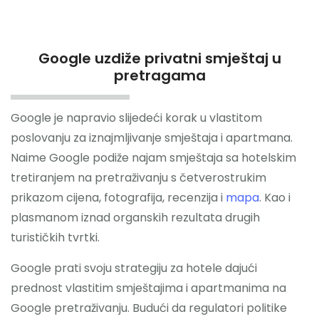
Google uzdiže privatni smještaj u
Hotelski Ekosistem
pretragama
Rješenja
Google je napravio slijedeći korak u vlastitom
Tehnologija Za
poslovanju za iznajmljivanje smještaja i apartmana.
Naime Google podiže najam smještaja sa hotelskim
Cijene
tretiranjem na pretraživanju s četverostrukim
prikazom cijena, fotografija, recenzija i
mapa
. Kao i
Akademija
plasmanom iznad organskih rezultata drugih
turističkih tvrtki.
O nama
Google prati svoju strategiju za hotele dajući
Hotel Audit
prednost vlastitim smještajima i apartmanima na
Google pretraživanju. Budući da regulatori politike
Započni Danas