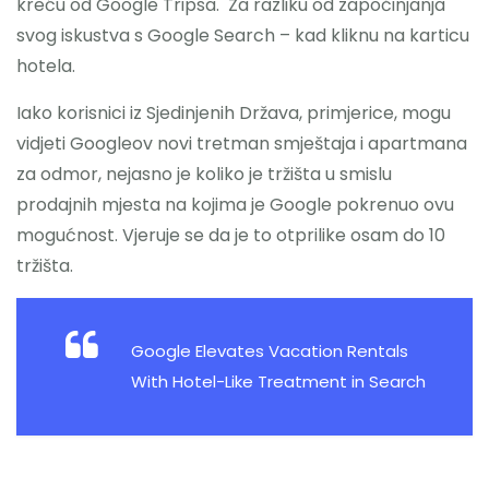
kreću od Google Tripsa. Za razliku od započinjanja
svog iskustva s Google Search – kad kliknu na karticu
hotela.
Iako korisnici iz Sjedinjenih Država, primjerice, mogu
vidjeti Googleov novi tretman smještaja i apartmana
za odmor, nejasno je koliko je tržišta u smislu
prodajnih mjesta na kojima je Google pokrenuo ovu
mogućnost. Vjeruje se da je to otprilike osam do 10
tržišta.
Google Elevates Vacation Rentals
With Hotel-Like Treatment in Search