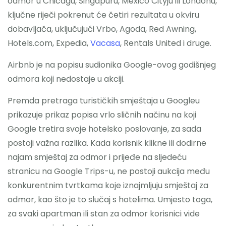
odmor u Chicagu, Singapuru, Mexico Cityju ili Londonu,
ključne riječi pokrenut će četiri rezultata u okviru
dobavljača, uključujući Vrbo, Agoda, Red Awning,
Hotels.com, Expedia,
Vacasa
, Rentals United i druge.
Airbnb je na popisu sudionika Google-ovog godišnjeg
odmora koji nedostaje u akciji.
Premda pretraga turističkih smještaja u Googleu
prikazuje prikaz popisa vrlo sličnih načinu na koji
Google tretira svoje hotelsko poslovanje, za sada
postoji važna razlika. Kada korisnik klikne ili dodirne
najam smještaj za odmor i prijeđe na sljedeću
stranicu na Google Trips-u, ne postoji aukcija među
konkurentnim tvrtkama koje iznajmljuju smještaj za
odmor, kao što je to slučaj s hotelima. Umjesto toga,
za svaki apartman ili stan za odmor korisnici vide