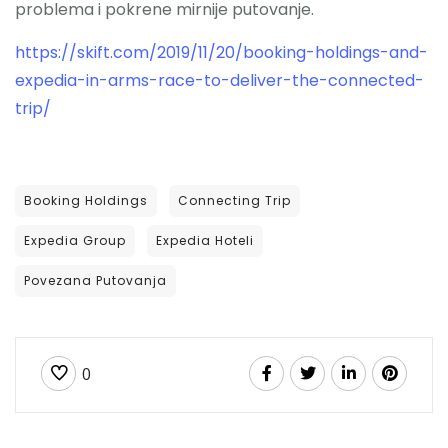
problema i pokrene mirnije putovanje.
https://skift.com/2019/11/20/booking-holdings-and-
expedia-in-arms-race-to-deliver-the-connected-
trip/
Booking Holdings
Connecting Trip
Expedia Group
Expedia Hoteli
Povezana Putovanja
EXPEDIA
0
Expedia sada ima novi alat pomoću kojeg
pomaže hotelima da pomoću recenzija
poboljšaju poslovanje