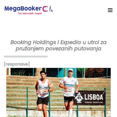
Hotelski Ekosistem
Rješenja
Booking Holdings i Expedia u utrci za
pružanjem povezanih putovanja
Tehnologija Za
Cijene
[responsive]
Akademija
O nama
Hotel Audit
Započni Danas