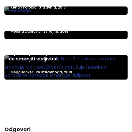
EXPEDIA
Kenan Porobić
3 travnja, 2017
Expedia group ekskluzivni distributer za
Marriot International
Mediha Dubravić
27 rujna, 2019
EXPEDIA
Expedia poručuje hotelima: Boravišne naknade
će smanjiti vidljivost
MegaBooker
26 studenoga, 2019
Odgovori