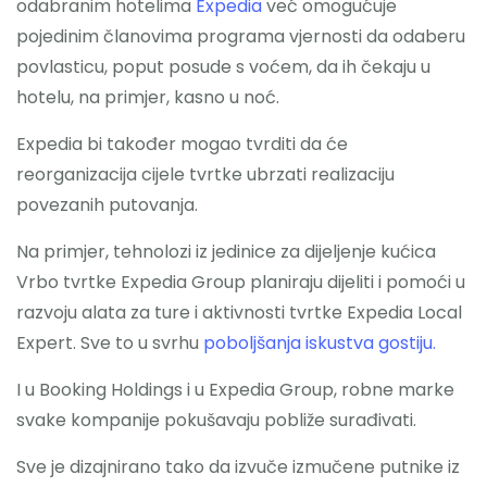
odabranim hotelima
Expedia
već omogućuje
pojedinim članovima programa vjernosti da odaberu
povlasticu, poput posude s voćem, da ih čekaju u
hotelu, na primjer, kasno u noć.
Expedia bi također mogao tvrditi da će
reorganizacija cijele tvrtke ubrzati realizaciju
povezanih putovanja.
Na primjer, tehnolozi iz jedinice za dijeljenje kućica
Vrbo tvrtke Expedia Group planiraju dijeliti i pomoći u
razvoju alata za ture i aktivnosti tvrtke Expedia Local
Expert. Sve to u svrhu
poboljšanja iskustva gostiju.
I u Booking Holdings i u Expedia Group, robne marke
svake kompanije pokušavaju pobliže surađivati.
Sve je dizajnirano tako da izvuče izmučene putnike iz