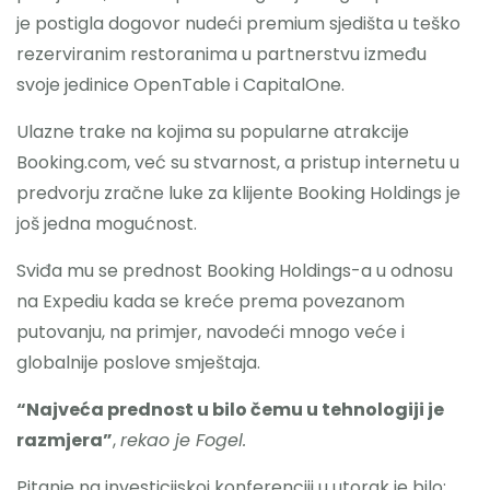
je postigla dogovor nudeći premium sjedišta u teško
rezerviranim restoranima u partnerstvu između
svoje jedinice OpenTable i CapitalOne.
Ulazne trake na kojima su popularne atrakcije
Booking.com, već su stvarnost, a pristup internetu u
predvorju zračne luke za klijente Booking Holdings je
još jedna mogućnost.
Sviđa mu se prednost Booking Holdings-a u odnosu
na Expediu kada se kreće prema povezanom
putovanju, na primjer, navodeći mnogo veće i
globalnije poslove smještaja.
“Najveća prednost u bilo čemu u tehnologiji je
razmjera”
,
rekao je Fogel.
Pitanje na investicijskoj konferenciji u utorak je bilo: