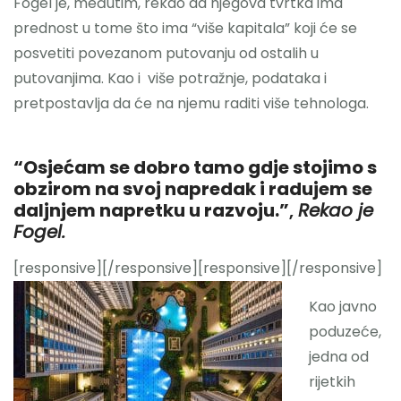
Fogel je, međutim, rekao da njegova tvrtka ima
prednost u tome što ima “više kapitala” koji će se
posvetiti povezanom putovanju od ostalih u
putovanjima. Kao i više potražnje, podataka i
pretpostavlja da će na njemu raditi više tehnologa.
“Osjećam se dobro tamo gdje stojimo s
obzirom na svoj napredak i radujem se
daljnjem napretku u razvoju.”
,
Rekao je
Fogel.
[responsive]
[/responsive][responsive]
[/responsive]
Kao javno
poduzeće,
jedna od
rijetkih