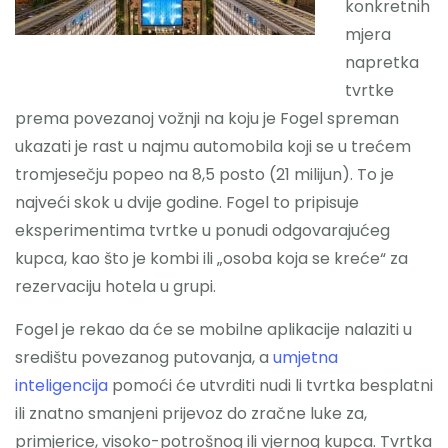
konkretnih
mjera
napretka
tvrtke
prema povezanoj vožnji na koju je Fogel spreman
ukazati je rast u najmu automobila koji se u trećem
tromjesečju popeo na 8,5 posto (21 milijun). To je
najveći skok u dvije godine. Fogel to pripisuje
eksperimentima tvrtke u ponudi odgovarajućeg
kupca, kao što je kombi ili „osoba koja se kreće“ za
rezervaciju hotela u grupi.
Fogel je rekao da će se mobilne aplikacije nalaziti u
središtu povezanog putovanja, a
umjetna
inteligencija
pomoći će utvrditi nudi li tvrtka besplatni
ili znatno smanjeni prijevoz do zračne luke za,
primjerice, visoko-potrošnog ili vjernog kupca. Tvrtka